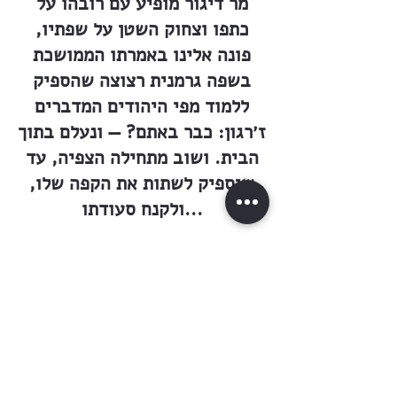
מר דיגור מופיע עם רובהו על
כתפו וצחוק השטן על שפתיו,
פונה אלינו באמרתו הממושכת
בשפה גרמנית רצוצה שהספיק
ללמוד מפי היהודים המדברים
ז׳רגון: כבר באתם? — ונעלם בתוך
הבית. ושוב מתחילה הצפיה, עד
שיספיק לשתות את הקפה שלו,
ולקנח סעודתו...
״וזה סדר היום שקבע לנו מר
דיגור; ארבעה יעסקו בסבלות. כל
חמרי הבנין, שהגרמנים החיפנים
מביאים יום יום בעגלותיהם, היה
מצטבר במקום אחד, שלשם אפשר
להגיע בעגלה. וכיון שהמושבה