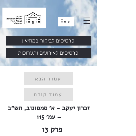
En >
כרטיסים לביקור במוזיאון
כרטיסים לאירועים ותערוכות
עמוד הבא
עמוד קודם
זכרון יעקב - א׳ סמסונוב, תש״ב
– עמ׳ 115
פרק
13