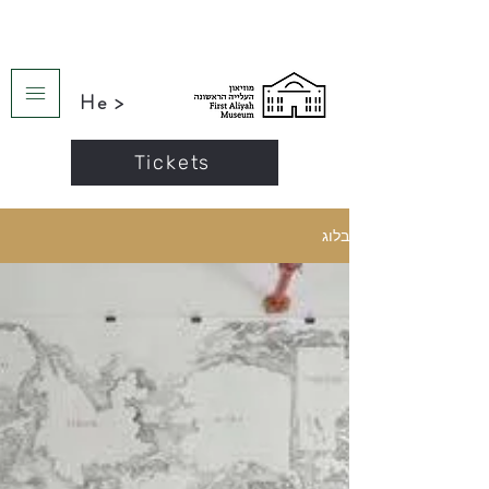
He >
Tickets
בלוג