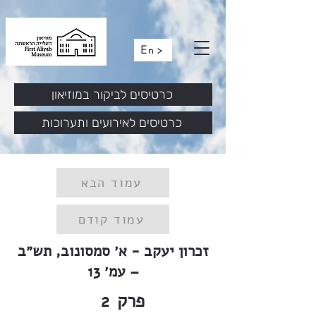
En >
כרטיסים לביקור במוזיאון
כרטיסים לאירועים ותערוכות
עמוד הבא
עמוד קודם
זכרון יעקב - א׳ סמסונוב, תש״ב
– עמ׳ 13
פרק
2