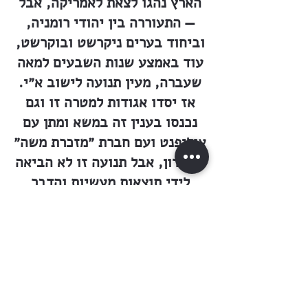
הארץ נהגו לצאת לאמריקה, אבל
— התעוררה בין יהודי רומניה,
וביחוד בערים ניקרשט ובוקרשט,
עוד באמצע שנות השבעים למאה
שעברה, מעין תנועה לישוב א״י.
אז יסדו אגודות למטרה זו וגם
נכנסו בענין זה במשא ומתן עם
אוליפנט ועם חברת ״מזכרת משה״
בלונדון, אבל תנועה זו לא הביאה
לידי תוצאות מעשיות והדבר
נשתקע. כך עברו שנים אחדות. —
— לא ארכו הימים ונוסדה חברה
גדולה לישוב ארץ ישראל בעיר
המטרופולין הרומנית, בבוקרשט,
שבין חבריה נמנו אנשים מכל
מפלגות העם, וגם עשירים הרבה