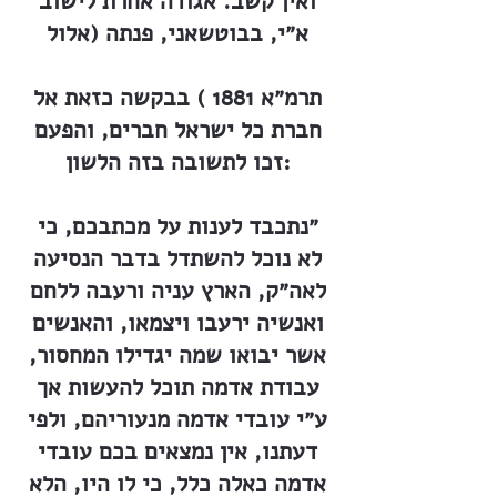
ואין קשב. אגודה אחרת לישוב
א״י, בבוטשאני, פנתה (אלול
תרמ״א 1881 ) בבקשה כזאת אל
חברת כל ישראל חברים, והפעם
זכו לתשובה בזה הלשון:
״נתכבד לענות על מכתבכם, כי
לא נוכל להשתדל בדבר הנסיעה
לאה״ק, הארץ עניה ורעבה ללחם
ואנשיה ירעבו ויצמאו, והאנשים
אשר יבואו שמה יגדילו המחסור,
עבודת אדמה תוכל להעשות אך
ע״י עובדי אדמה מנעוריהם, ולפי
דעתנו, אין נמצאים בכם עובדי
אדמה כאלה כלל, כי לו היו, הלא