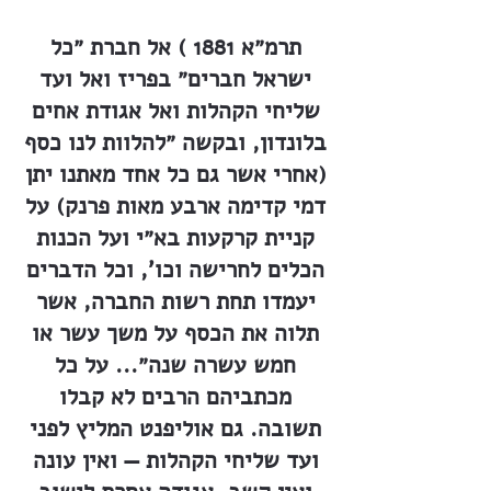
תרמ״א 1881 ) אל חברת ״כל
ישראל חברים״ בפריז ואל ועד
שליחי הקהלות ואל אגודת אחים
בלונדון, ובקשה ״להלוות לנו כסף
(אחרי אשר גם כל אחד מאתנו יתן
דמי קדימה ארבע מאות פרנק) על
קניית קרקעות בא״י ועל הכנות
הכלים לחרישה וכו', וכל הדברים
יעמדו תחת רשות החברה, אשר
תלוה את הכסף על משך עשר או
חמש עשרה שנה״... על כל
מכתביהם הרבים לא קבלו
תשובה. גם אוליפנט המליץ לפני
ועד שליחי הקהלות — ואין עונה