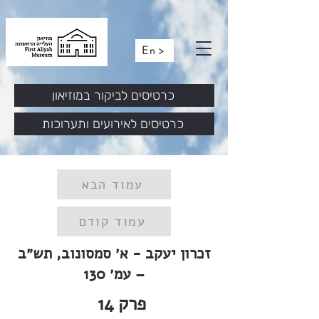
En >
כרטיסים לביקור במוזיאון
כרטיסים לאירועים ותערוכות
עמוד הבא
עמוד קודם
זכרון יעקב - א׳ סמסונוב, תש״ב
– עמ׳ 130
פרק
14