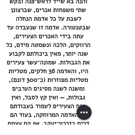
והנה בא שייד לראש־פנה ובקש
שתי משפחות אכרים, שברצונן
לשבת על כל אדמת הנחלה
שבטנטורה. אדמה זו שנעבדה עד
עתה בידי האכרים הצעירים,
הרווקים, הלכה ונשמטה מידם, כל
שנה יותר, מאין ביכולתם לקבוע
את הגבולות. שמונה־עשר צעירים
היו, והאדמה 36 חלקים, מטליות
מטליות מפוזרות (כ־300 דונם),
ומשנה לשנה מסיגים הערבים
גבולות, — ואין קץ לסבל, ואין
בכח הצעירים לעמוד בעבודתם
על האדמה המרוחקה, בעוד הם
דרים בזכרון־יעקב. אף הם עצמם
לא תמיד חרשו את אדמתם שלהם,