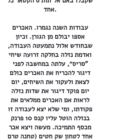
שקבלו באם אל־תות 6 הקטאר כל
אחד.
עבודות השנה נגמרו. האכרים
אספו יבולם מן הגורן. וכיון
שבחודש אלול נתמעטה העבודה,
ואדמת נזלה בחלקה זרועה שיחי
"סריס״, עלתה במחשבה לפני
דיגור להכריח את האכרים כולם
לצאת ולעקור את השיחים, יום
יום פוקד דיגור את שדות נזלה
לראות אם האכרים ממלאים את
פקודתו, ומי שלא יצא לעבודה זו
בנזלה הוטל עליו קנס 10 פרנק
מכסף התמיכה. מעשה ויצא אכר
אחד לטחון שק חטים (טחנה טרם