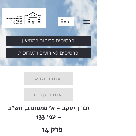
En >
כרטיסים לביקור במוזיאון
כרטיסים לאירועים ותערוכות
עמוד הבא
עמוד קודם
זכרון יעקב - א׳ סמסונוב, תש״ב
– עמ׳ 133
פרק
14