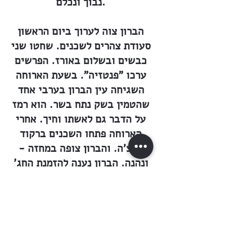
נבוך ונכלם.
הברון צוה לערוך ביום הראשון
סעודת צהרים לשכנים. שחטו שני
כבשים ובשלום באורז. הפרשים
ערכו "פנטזיה". בשעת הארוחה
השגיחה עין הברון בערבי אחד
שהטמין בשק נתח בשר. הוא רמז
על הדבר גם לאשתו וחיך. אחרי
הארוחה פתחו השכנים ברקוד
דבצ'ה. והברון צופה במחזה -
ונהנה. הברון נענה להזמנת החג'
וסר אל ביתו בכפר, עמו הלכה גם
הברונית, שניהם רכובים על
סוסים, ועמם רבים מאנשי
המושבה. מכל כפרי הסביבה