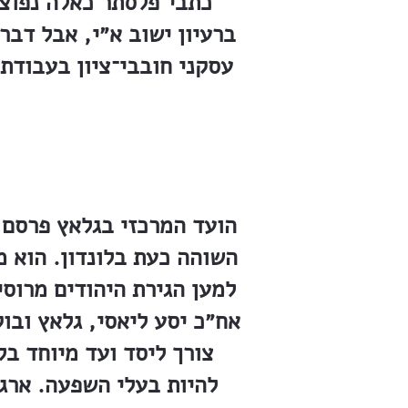
כתבי־פלסתר כאלה נפוצו
ברעיון ישוב א״י, אבל דבר
עסקני חובבי־ציון בעבודת
הועד המרכזי בגלאץ פרסם ב
השוהה כעת בלונדון. הוא מ
למען הגירת היהודים מרוסי
אח״כ יסע ליאסי, גלאץ ובו
צורך ליסד ועד מיוחד בל
להיות בעלי השפעה. ארגו