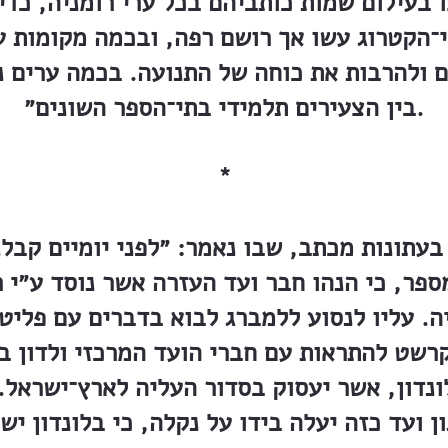
 בעילום שמות כותביהם בכל ערי רומניה, כדי 
י־הקטרוג עשו אך רושם רפה, ובכמה מקומות ע
ם ולהרבות את כוחה של התנועה. בכמה ערים נו
בין הצעירים תלמידי בתי־הספר השונים״.
*
עתונות מכתב, שבו נאמר: ״לפני יומיים קבל
ספר, כי הנהו חבר ועד העזרה אשר נוסד ע״י ר
ה. עליו לנסוע ללמברג לבוא בדברים עם פליטי
קרשט להתראות עם חברי הועד המרכזי ולדון ב
ונדון, אשר יעסוק בסדור העליה לארץ־ישראל.
ן ועד כזה יעלה בידו על נקלה, כי בלונדון יש