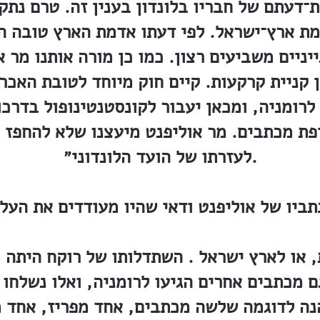
ת־דעתם של חבריו בלונדון בענין זה. טרם נתק
מת ארץ־ישראל. לפי דעתו אדמת הארץ טובה ה
יניים משביעים רצון. כמו כן מורה אותנו מר 
לרומניה, ומכאן יעבור לקונסטנטינופול בדרכו
פת מכתבים. מר אוליפנט מיעצנו שלא להחפז ו
לעזרתו של הועד הלונדוני״.
ביו של אוליפנט ודאי שהיו מעודדים את העל
 או לארץ ישראל . השתדלותו של רוקח היתה 
 מכתבים אחרים הגיעו לרומניה, ואלו נשלחו 
הנה לדוגמה שלשה מכתבים, אחד מפריז, אחד מל