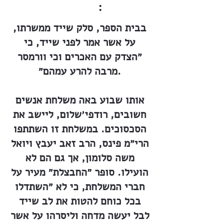
:
בבית הספר, סלק שייד ממשרתו,
על אשר אמר לפני שייד, כי
״הצדק עם האכרים וכי וורמסר
מרבה להרע עמהם״.
אותו שבוע באה משלחת אנשים
חשובים, רודפי׳שלום, ליישב את
הסכסוכים. במשלחת זו השתתפו
הרי״מ פינס, הרב זאב יעבץ ויואל
משה סלומון, אך גם הם לא
הועילו. סופר ״החבצלת״ מעיר על
חברי המשלחת, כי לא ״השתדלו
בכל כוחם להטות את לב שייד
לבל יעשה מדחה וליסרהו על אשר