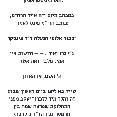
האדמיניסטראציון״.
במכתב מיום י״ח אייר תרח״ם,
כותב הרי״מ פינס לאמור:
״כבוד אלופי הנעלה ד״ר פינסקר
נ״י נרו יאיר . — — חדשות אין
אתי, מלבד זאת אשר
ה׳ השם, או האדון
שייד בא ליפו ביום ראשון שבוע
זה והלך מיד לזכרון׳יעקב מפני
המחלוקת שפרצה שמה בין
וורמסר ובין הד״ר גולדברג