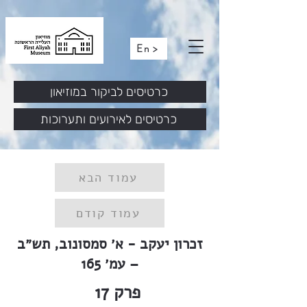
En >
כרטיסים לביקור במוזיאון
כרטיסים לאירועים ותערוכות
עמוד הבא
עמוד קודם
זכרון יעקב - א׳ סמסונוב, תש״ב
– עמ׳ 165
פרק
17