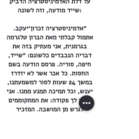
על דלת האדמיניסטרציה הדביק
שייד מודעה, וזה לשונה:
״אדמיניסטרציה זכרון׳יעקב.
אתמול קבלתי מאת הברון טלגרמה
בגרמנית, אני מעתיק בזה את
דבריה הנכבדים כלשונם: ״שייד,
חיפה, סוריה. פרסם הודעה בשם
החסות. כל אכר אשר לא יזדרז
במשך 24 שעות לסור למשמעתנו,
יענש, וכל תמיכה תמנע ממנו. אני
מוסר לך פקודה: את המתקוממים
לגרש מן המושבה. המזכיר
לאזודריס. זכרון׳יעקב 4 יולי
1888. אליהו שייד״.