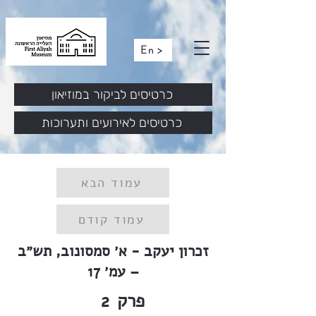
En >
כרטיסים לביקור במוזיאון
כרטיסים לאירועים ותערוכות
עמוד הבא
עמוד קודם
זכרון יעקב - א׳ סמסונוב, תש״ב
– עמ׳ 17
פרק
2