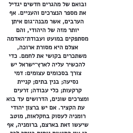
ובואם של מהגרים חדשים יגדיל
את מספר הנצרכים והעניים. אף
הערבים, אשר מבנה־גום איתן
יותר מזה של היהודי, והם
מסתפקים במועט ועבודת־האדמה
אצלם היא מסורת ארוכה,
משתכרים בקושי את לחמם. כדי
להכשיר עליה לארץ־ישראל יש
צורך בסכומים עצומים: דמי
נסיעה; בנין בתים; קניית
קרקעות; כלי עבודה; זרעים
ומצרכים שונים, הדרושים עד בוא
עת הקציר. אם יש ברצון יהודי
רומניה לעסוק בחקלאות, מוטב
שיעשו זאת בארצם, ברומניה, אף