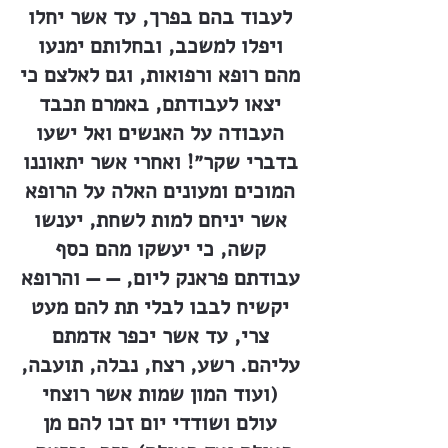
לעבוד בהם בפרך, עד אשר יחלו
ויפלו למשכב, ובחלותם ימנעו
מהם רופא ורפואות, וגם לאלצם כי
יצאו לעבודתם, באמרם תכבד
העבודה על האנשים ואל ישעו
בדברי שקר״! ואחרי אשר יתאוננו
המוכים ומעונים האלה על הרופא
אשר יניחם למות לשחת, יענשו
קשה, כי יעשקו מהם כסף
עבודתם פראנק ליום, — — והרופא
יקשיח לבבו לבלי תת להם מעט
צרי, עד אשר יכפר אדמתם
עליהם. רשע, רצח, נבלה, תועבה,
(ועוד המון שמות אשר רוצחי
עולם ושודדי יום זכו להם מן