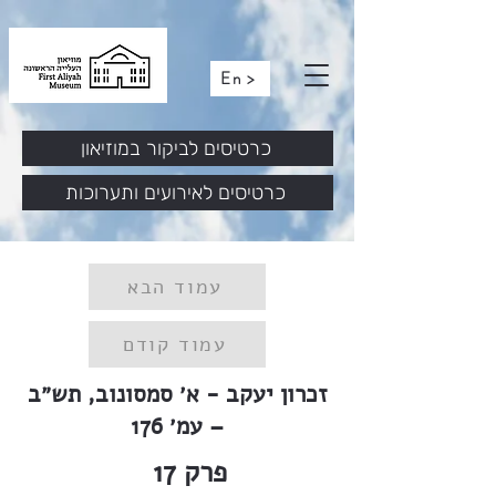
En >
כרטיסים לביקור במוזיאון
כרטיסים לאירועים ותערוכות
עמוד הבא
עמוד קודם
זכרון יעקב - א׳ סמסונוב, תש״ב
– עמ׳ 176
פרק
17