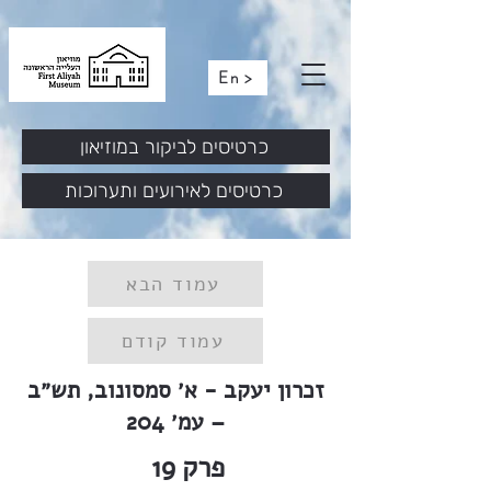
En >
כרטיסים לביקור במוזיאון
כרטיסים לאירועים ותערוכות
עמוד הבא
עמוד קודם
זכרון יעקב - א׳ סמסונוב, תש״ב
– עמ׳ 204
פרק
19