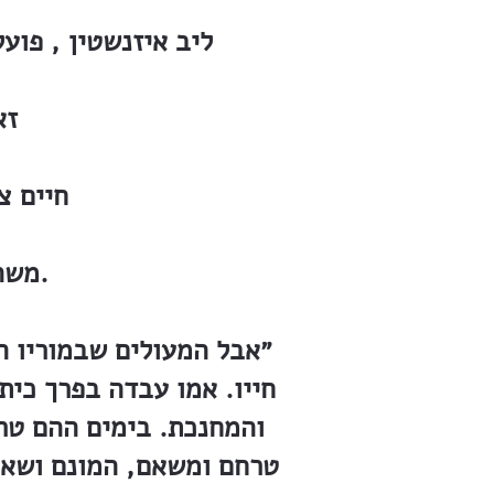
ליב איזנשטין , פוע
זא
חיים צ
משה הורביץ , אשר שמר לו אהבה אמונים עד יום מותו.
״אבל המעולים שבמוריו הי
חייו. אמו עבדה בפרך כי
והמחנכת. בימים ההם טר
טרחם ומשאם, המונם ושאונ