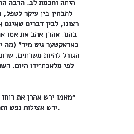
היתה וחכמת לב. הרבה הרב
להבחין בין עיקר לטפל, 
רצונו, לבין דברים שאינם 
בהם. אהרן אהב את אמו אהב
כאראקטער גיט מיר״ (מה יתנ
הגורל להיות משרתים, שרתו
לפי מלאכת־ידו היום. השת
״מאמו ירש אהרן את רוחו
ירש אצילות נפש ותפארת שבגאוה, זו היודעת לשאת יד כל עמל ולחבב יסורים בשתיקה.