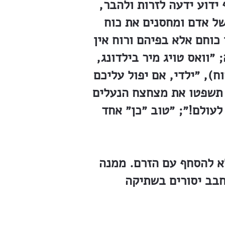
ידוע ידעה לזרות ולהבר,
של אדם ומחסנים את כוח
כוחם אלא בפיהם ורוח אין
 ״וואס טויג מיר בילדונג,
ח), ״ילדי, אם יפול עליכם
ל תשפטו את מצחצח הנעלים
לעולם!״; ״טוב ״כן״ אחד
א להסחף עם הזרם. ממנה