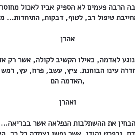
 הרבה פעמים לא הספיק אביו לאכול מחוסר ז
ייבת טיפול רב, לטוף, דבקות, התיחדות... מא
אהרן
גע לאדמה, כאילו הקשיב לקולה, אשר רק אזני
דרה עינו הבוחנת. ציץ, עשב, פרח, עץ, רמש,
האדמה הם,
ואהרן
הבחין את ההשתלבות הנפלאה אשר בבריאה... 
דם, ובפרט יהודי, אשר נפשו נצמדה כל כך, הא