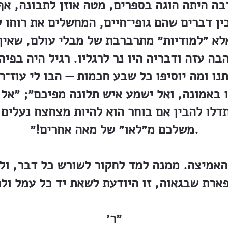
ה היתה הוגה בספרים, מטה אוזן לתבונה, אף 
בין דברים שהם גופי־חיים, המחשלים את רוחו 
אלא ״למודיות״ מתרברבת של מבלי עולם, שאין 
ה עזה ודבריה היו נר לרגליו. רגיל היה בפיה;
ו ומה יוסיפו כל שבע חכמות — הבו לי עוז־רו
 באמונה, ואל ישמע איש תלונה מפיכם״; ״א
דלו להבין אם בוחר הוא להיות מצחצח נעלים 
משלכם מ״לאו״ של מאה אחרים!״.
 האמיצה. ממנה למד לחקור לשורש כל דבר, ול
״ר׳