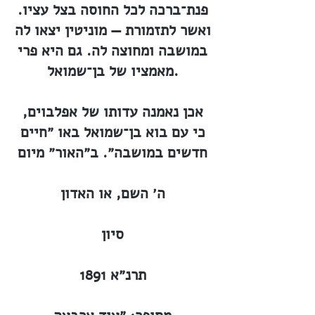
פנת־ברכה לכל החוסה בצל עציו.
ואשר לתזמורת — מוניטין יצאו לה
במושבה ומחוצה לה. גם היא פרי
מאמציו של בן־שמואל.
אכן נאמנה עדותו של אפלבוים,
כי עם בוא בן־שמואל באו ״חיים
חדשים במושבה״. ב״האור״ מיום
ה׳ השם, או האדון
סיון
תרנ״א 1891