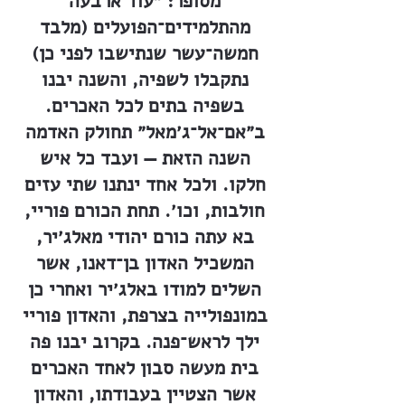
מסופר: ״עוד ארבעה
מהתלמידים־הפועלים (מלבד
חמשה־עשר שנתישבו לפני כן)
נתקבלו לשפיה, והשנה יבנו
בשפיה בתים לכל האכרים.
ב״אם־אל־ג׳מאל״ תחולק האדמה
השנה הזאת — ועבד כל איש
חלקו. ולכל אחד ינתנו שתי עזים
חולבות, וכו׳. תחת הכורם פוריי,
בא עתה כורם יהודי מאלג׳יר,
המשכיל האדון בן־דאנו, אשר
השלים למודו באלג׳יר ואחרי כן
במונפולייה בצרפת, והאדון פוריי
ילך לראש־פנה. בקרוב יבנו פה
בית מעשה סבון לאחד האכרים
אשר הצטיין בעבודתו, והאדון