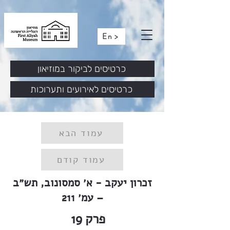
En >
כרטיסים לביקור במוזיאון
כרטיסים לאירועים ותערוכות
עמוד הבא
עמוד קודם
זכרון יעקב - א׳ סמסונוב, תש״ב
– עמ׳ 211
פרק
19