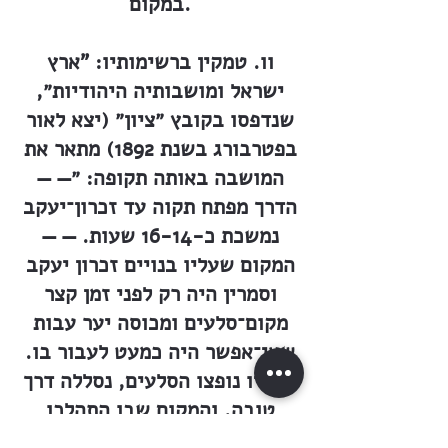
במקום.
וו. טמקין ברשימותיו: "ארץ
ישראל ומושבותיה היהודיות״,
שנדפסו בקובץ ״ציון״ (יצא לאור
בפטרבורג בשנת 1892) מתאר את
המושבה באותה תקופה: ״— —
הדרך מפתח תקוה עד זכרון־יעקב
נמשכת כ-16-14 שעות. — —
המקום שעליו בנויים זכרון יעקב
וסמרין היה רק לפני זמן קצר
מקום־סלעים ומכוסה יער עבות
שאי־אפשר היה כמעט לעבור בו.
עכשיו נופצו הסלעים, נסללה דרך
טובה, והמקום שבו התהלכו
חזירי־בר ותנים ושגדל רק