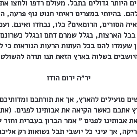
ם היותר גדולים בתבל. מעולם רדפו ולחצו את 
להם. בהיותי במצרים ראיתי חנוט גוף פרעה, 
יה הסורים, הרומאים? כלו, נכחדו ואינם. ועם 
 בכל הארצות, בגלל שמרם דתם ובגלל כשרונם 
 שעמדו להם בכל העתות הרעות הנוראות כי לא
יושבים בשלוה בארץ הזאת תנו תודה להשולטן
יר״ה ירום הודו
ים מועילים להארץ, אך את תורתכם ומדותיכם
ץ אתכם כאשר הקיאה את אבותינו לפנים. (את 
אבותינו לפנים ״ אמר הברון בעברית וחזר ע
יקה, אך עיני כל יושבי תבל נשואות רק אליכם