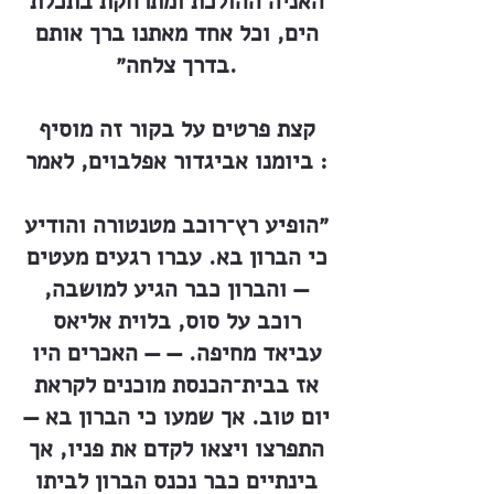
האניה ההולכת ומתרחקת בתכלת
הים, וכל אחד מאתנו ברך אותם
בדרך צלחה״.
קצת פרטים על בקור זה מוסיף
ביומנו אביגדור אפלבוים, לאמר :
״הופיע רץ־רוכב מטנטורה והודיע
כי הברון בא. עברו רגעים מעטים
— והברון כבר הגיע למושבה,
רוכב על סוס, בלוית אליאס
עביאד מחיפה. — — האכרים היו
אז בבית־הכנסת מוכנים לקראת
יום טוב. אך שמעו כי הברון בא —
התפרצו ויצאו לקדם את פניו, אך
בינתיים כבר נכנס הברון לביתו