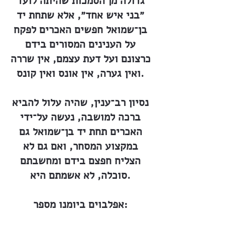
גדולה מן הסמכות שהיתה לועד
״בני איש אחד״, אלא שתחת יד
בן־שמואל חפשים האכרים לפקח
על הענינים המסורים בידם
כרצונם ועל דעת עצמם, אין שררה
ואין גערה, אין אונס ואין קונס.
נסיון רב־ענין, שהיה עלול להביא
ברכה למושבה, נעשה על־ידי
האכרים תחת יד בן־שמואל גם
במקצוע המסחר, ואם גם לא
הצליח חפצם בידם ומחשבתם
סוכלה, לא אשמתם היא.
אפלבוים ביומנו מספר: