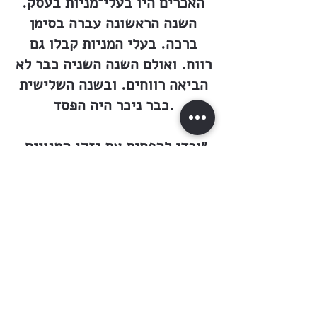
האכרים היו בעלי־מניות בעסק.
השנה הראשונה עברה בסימן
ברכה. בעלי המניות קבלו גם
רווח. ואולם השנה השניה כבר לא
הביאה רווחים. ובשנה השלישית
כבר ניכר היה הפסד.
״וכדי להפחית את נזקי המנויים,
העבירו את הדפו (״דפו״ — כך
נקראה החנות הכללית. המעתיק.)
לבנין בית־הספר ואת בית־הספר
העבירו לבנין האדמיניסטרציה.
פיטרו אחדים מן הפקידים, אבל
הגרעון עמד בעינו. העסק, בגלל
הנהלתו הנפסדת, הלך ורע. פיטרו
את וויינצווייג, מנהל הדפו,