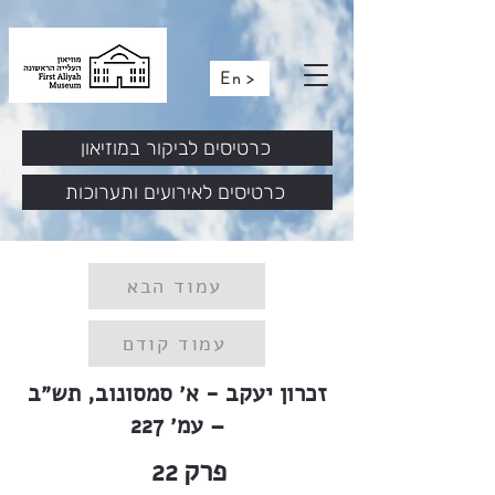
En >
כרטיסים לביקור במוזיאון
כרטיסים לאירועים ותערוכות
עמוד הבא
עמוד קודם
זכרון יעקב - א׳ סמסונוב, תש״ב
– עמ׳ 227
פרק
22