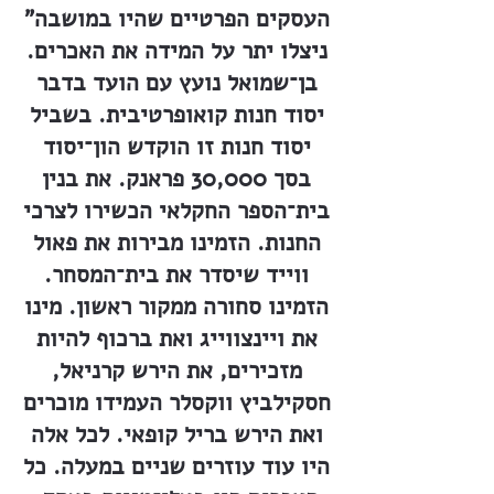
"העסקים הפרטיים שהיו במושבה
ניצלו יתר על המידה את האכרים.
בן־שמואל נועץ עם הועד בדבר
יסוד חנות קואופרטיבית. בשביל
יסוד חנות זו הוקדש הון־יסוד
בסך 30,000 פראנק. את בנין
בית־הספר החקלאי הכשירו לצרכי
החנות. הזמינו מבירות את פאול
ווייד שיסדר את בית־המסחר.
הזמינו סחורה ממקור ראשון. מינו
את ויינצווייג ואת ברכוף להיות
מזכירים, את הירש קרניאל,
חסקילביץ ווקסלר העמידו מוכרים
ואת הירש בריל קופאי. לכל אלה
היו עוד עוזרים שניים במעלה. כל