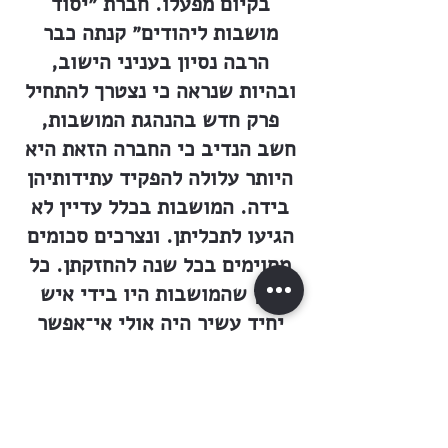
בקיום מפעלו. חברת ״יסוד
מושבות ליהודים״ קנתה כבר
הרבה נסיון בעניני הישוב,
ובהיות שנראה כי נצטרך להתחיל
פרק חדש בהנהגת המושבות,
חשב הנדיב כי החברה הזאת היא
היותר עלולה להפקיד עתידותיהן
בידה. המושבות בכלל עדיין לא
הגיעו לתכליתן. ונצרכים סכומים
מסוימים בכל שנה להחזקתן. כל
זמן שהמושבות היו בידי איש
יחיד עשיר היה אולי אי־אפשר
להמלט מהנהגה מעוותה; לא כן
כאשר תהיינה בידי חברה
מסודרת. מטרת הברון בהצעתו
היא להיטיב את מעמד המושבות,