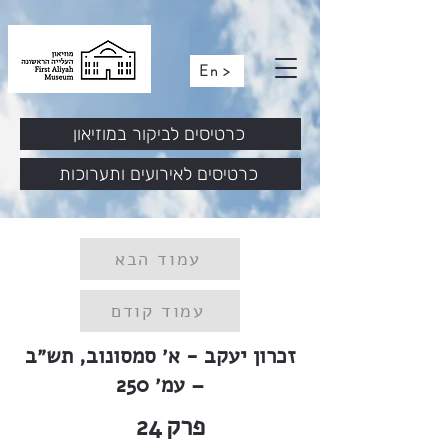
En >
כרטיסים לביקור במוזיאון
כרטיסים לאירועים ותערוכות
עמוד הבא
עמוד קודם
זכרון יעקב - א׳ סמסונוב, תש״ב
– עמ׳ 250
פרק
24