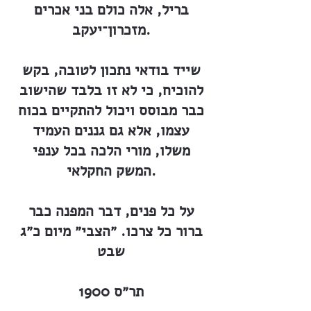
בריל, אלה כולם בני אכרים
מזכרון־יעקב.
שייד בודאי נתכון לטובה, בקש
להוכיח, כי לא זו בלבד שהישוב
כבר מבוסס ויכול להתקיים בכוח
עצמו, אלא גם גננים העמיד
משלו, מורי הלכה בכל ענפי
המשק החקלאי.
על כל פנים, דבר המפנה כבר
ברור כל צרכו. ״הצבי״ מיום כ״ג
שבט
תר״ס 1900