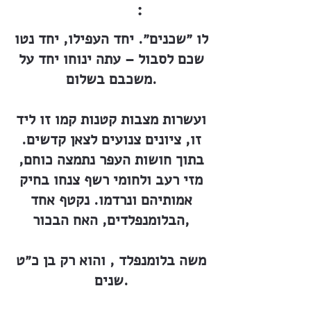
:
לו ״שכנים״. יחד העפילו, יחד נטו
שכם לסבול – עתה ינוחו יחד על
משכבם בשלום.
ועשרות מצבות קטנות קמו זו ליד
זו, ציונים צנועים לצאן קדשים.
בתוך חושות העפר נתמצה כוחם,
מזי רעב ולחומי רשף צנחו בחיק
אמותיהם ונרדמו. נקטף אחד
הבלומנפלדים, האח הבכור,
משה בלומנפלד , והוא רק בן כ״ט
שנים.