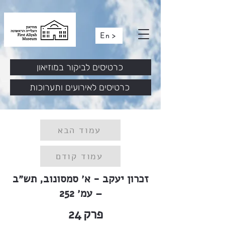
En >
כרטיסים לביקור במוזיאון
כרטיסים לאירועים ותערוכות
עמוד הבא
עמוד קודם
זכרון יעקב - א׳ סמסונוב, תש״ב
– עמ׳ 252
פרק
24