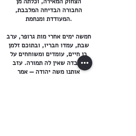
הצחוק המאירה, וכלתה מן
החבורה הבדיחה המלבבת,
המעודדת ומנחמת.
חמשה ימים אחרי מות גרופר, ערב
שבת, עמדו חבריו, ובתוכם זלמן
בן חיים, עומדים ומשוחחים על
האבדה שאין לה תמורה. עזב
אותנו משה יהודה — אמר
בן־חיים, — אכן עזב אותנו
לאנחות. מי יפיג את צערנו בשעה
של מורת־רוח ופיק ברכים? לא
האמנתי, כי תהיה למלאך המות
שליטה גם על משה יהודה, והן
בעצם כוחו עמד האיש, ועתה מי
בתור? ״כִּי גַם לֹא ידַע הָאָדָם