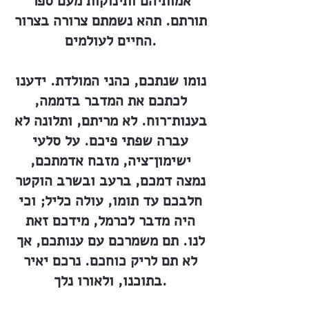
אמותיהם ותינוקות מעם ספר
תורתם. תהא נשמתם צרורה בצרור
החיים לעולמים.
נומו שנתכם, כהני המולדת. ידענו
לכתכם את המדבר בדממה,
בענות־רוח. לא מריתם, ותלונה לא
עברה שפתי פיכם. על סלעי
ישימון־ציה, מזבח אדמתכם,
נמצה דמכם, ברעב ובשרב הוקטר
חלבכם עד תומו, עולה כליל; וכי
היה מדבר לכרמל, מידכם זאת
לנו. תם משמרכם עם ענותכם, אך
לא תם לריק כוחכם. נרכם יאיר
בתוכנו, ולאורו נלך.