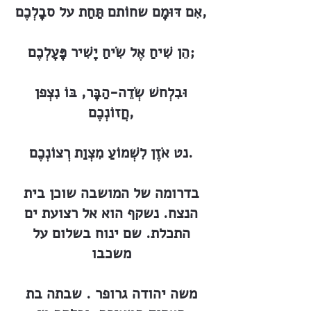
אִם דּוּמָם שחוֹתם תַּחַת על סבָלְכֶם,
הֵן שִׁיחַ אֶל שִׂיחַ יָשִׁיר פָּעָלְכֶם;
וּבִלְחשׁ שְׂדֵה-הַבָּר, בּוֹ נִצְפן
חֲזוֹנְכֶם,
נט אֹזֶן לִשְׁמוֹעַ מִצְוַת רְצוֹנְכֶם.
בדרומה של המושבה שוכן בית
הנצח. נשקף הוא אל רצועת ים
התכלת. שם ינוח בשלום על
משכבו
משה יהודה גרופר . שבתה בת