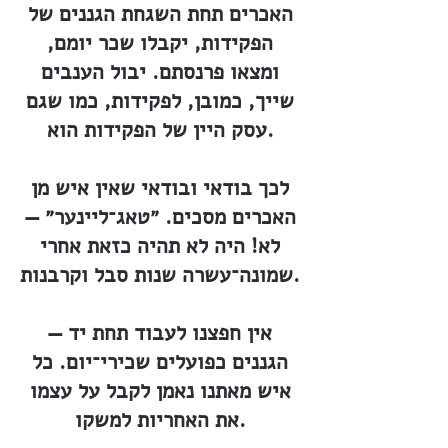
האכרים תחת השגחת הגננים של
הפקידות, יקבלו שכר יומם,
ומצאו פרנסתם. יבול הענבים
שייך, כמובן, לפקידות, כמו שגם
עסק היין של הפקידות הוא.
לכך בודאי ובודאי שאין איש מן
האכרים מסכים. ״טאג־ליינער״ —
לא! היה לא תהיה כזאת אחרי
שמונה־עשרה שנות סבל וקרבנות.
— אין חפצנו לעבוד תחת יד
הגננים כפועלים שכירי־יום. כל
איש מאתנו נאמן לקבל על עצמו
את האחריות למשקו.