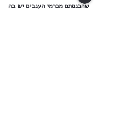
שהכנסתם מכרמי הענבים יש בה
כדי להבטיח להם את קיומם. אך
יש בינינו גם אכרים שאך ענבים
מעט להם, והכנסתם דלה ועלובה,
ופעמים כמוה כאין. אם לא נקום
לעזרתם, אם לא נחזק ידיהם,
נחרץ משפטם: לעזוב את מושבתם
ואת אדמתם, אשר בזעת אפיהם
השקוה ואת מיטב כוחם ואונם
נתנו לה. לכן זאת נעשה וישועתנו
קרובה לבוא. קומו וניסד קומונה.
כל יבול הכרמים נחלת הכלל
יהיה, ואת הכנסתנו, אחד המרבה
ואחד הממעיט, נחלק בינינו חלק
כחלק. קומונה זו תכונן את