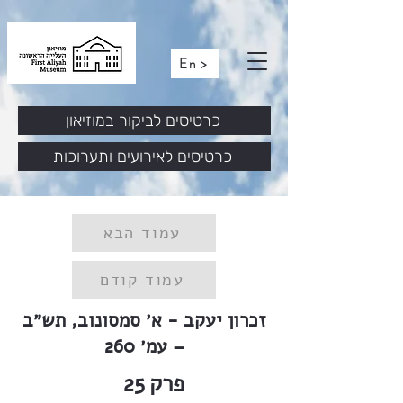
En >
כרטיסים לביקור במוזיאון
כרטיסים לאירועים ותערוכות
עמוד הבא
עמוד קודם
זכרון יעקב - א׳ סמסונוב, תש״ב
– עמ׳ 260
פרק
25