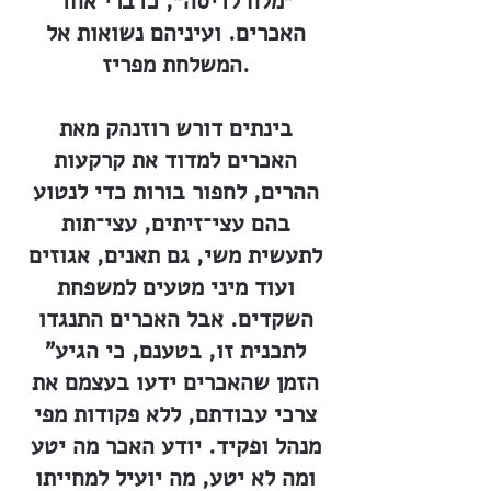
״מלח לדיסה״, כדברי אחד
האכרים. ועיניהם נשואות אל
המשלחת מפריז.
בינתים דורש רוזנהק מאת
האכרים למדוד את קרקעות
ההרים, לחפור בורות כדי לנטוע
בהם עצי־זיתים, עצי־תות
לתעשית משי, גם תאנים, אגוזים
ועוד מיני מטעים למשפחת
השקדים. אבל האכרים התנגדו
לתכנית זו, בטענם, כי הגיע"
הזמן שהאכרים ידעו בעצמם את
צרכי עבודתם, ללא פקודות מפי
מנהל ופקיד. יודע האכר מה יטע
ומה לא יטע, מה יועיל למחייתו