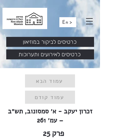
En >
כרטיסים לביקור במוזיאון
כרטיסים לאירועים ותערוכות
עמוד הבא
עמוד קודם
זכרון יעקב - א׳ סמסונוב, תש״ב
– עמ׳ 261
פרק
25