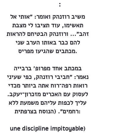
:
משיב רוזנהק ואומר: ״אותי אל
תאשימו, עוד תציבו לי מצבת
זהב״... ורוזנהק הבטיחם להראות
להם כבר באותו הערב שני
מכתבים שהגיעו מפריס.
במכתב אחד מפרופ׳ ברבייה
נאמר: ״חביבי רוזנהק, כפי שעיני
רואות רפה־רוח אתה ביותר מכדי
לעסוק עם האכרים מזכרון־יעקב.
עליך לכפות עליהם משמעת ללא
רחמים״. (הנוסח בצרפתית:
une discipline impitoyable)