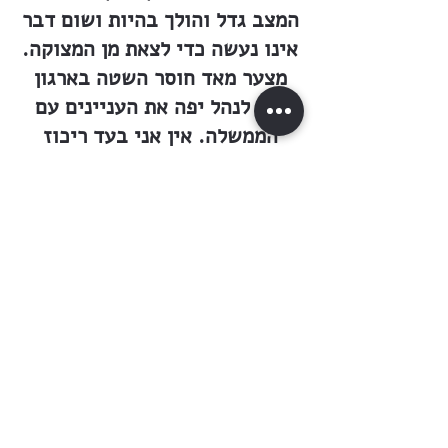
המצב גדל והולך בהיות ושום דבר
אינו נעשה כדי לצאת מן המצוקה.
מצער מאד חוסר השטה בארגון
כדי לנהל יפה את העניינים עם
הממשלה. אין אני בעד ריכוז
ההנהלה בענינים אלה. יודע אני
את הסכנה באם ההוצאה לפועל
של המו״מ הדרוש ימסר לאיש
אחד. למרות שיהא צורך באחוד
הפעולה. מה שמדהים ביותר,
הוא, אם תצטרכנה שלש מושבות
שכנות לקבל כל אחת פקודה
מאותו מין ומאותו פקיד — אין
הפעולה משותפת כי אם כל אחת
עושה את מאמציה מבלי להתענין