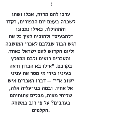
:
ערכו להם מרזח, אכלו ושתו
לשכרה בעצם יום הכפורים, רקדו
והתהוללו, כאילו נתכונו
״להכעיס״ ולהוכיח לעין כל את
רגש הבוז שבלבם לאכרי המושבה
וליום הקדוש לעם ישראל כאחד.
והאכרים רואים ולבם מתפלץ
בקרבם. ״אילו בא הברון וראה
בעיניו בידי מי מסר את עניני
ישוב א״י״ — דברו האכרים איש
אל אחיו. ובמה בני־עליה אלה,
שליחי מצוה, מבלים עתותיהם
בערבים? על פי רוב במשחק
הקלפים.