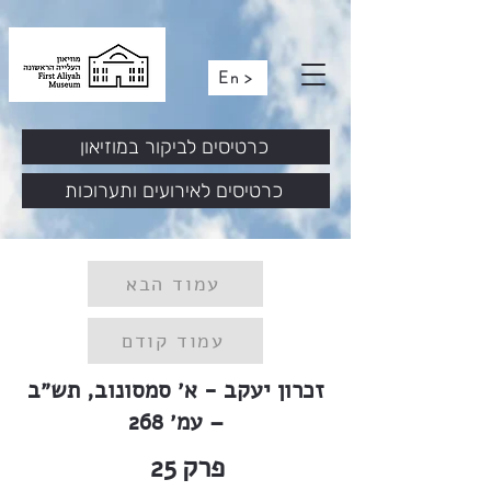
En >
כרטיסים לביקור במוזיאון
כרטיסים לאירועים ותערוכות
עמוד הבא
עמוד קודם
זכרון יעקב - א׳ סמסונוב, תש״ב
– עמ׳ 268
פרק
25