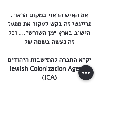
את האיש הראוי במקום הראוי.
פריינטי זה בקש לעקור את מפעל
הישוב בארץ ״מן השורש״... וכל
זה נעשה בשמה של
יק״א החברה להתישבות היהודים
Jewish Colonization Agency
(JCA)
וגם בשמו של הברון, שכמעט לא
ידע דבר ממעשים נאים אלה.
פריינטי הודיע ואמר, כי אדמה
אין. ״תמיכה אין אנו נותנים,