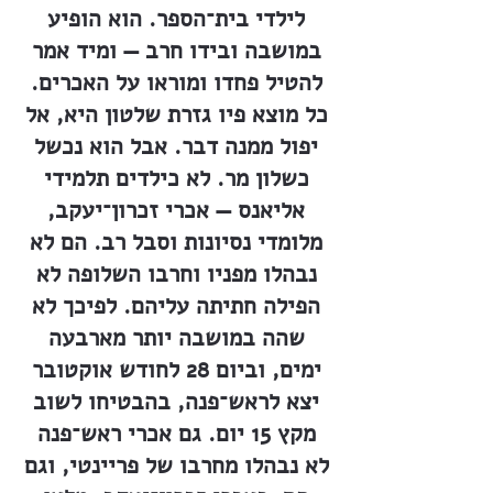
לילדי בית־הספר. הוא הופיע
במושבה ובידו חרב — ומיד אמר
להטיל פחדו ומוראו על האכרים.
כל מוצא פיו גזרת שלטון היא, אל
יפול ממנה דבר. אבל הוא נכשל
כשלון מר. לא כילדים תלמידי
אליאנס — אכרי זכרון־יעקב,
מלומדי נסיונות וסבל רב. הם לא
נבהלו מפניו וחרבו השלופה לא
הפילה חתיתה עליהם. לפיכך לא
שהה במושבה יותר מארבעה
ימים, וביום 28 לחודש אוקטובר
יצא לראש־פנה, בהבטיחו לשוב
מקץ 15 יום. גם אכרי ראש־פנה
לא נבהלו מחרבו של פריינטי, וגם