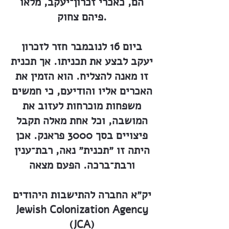
הם, כאכרי זכרון־יעקב, מלאו
פיהם צחוק.
ביום 16 לנובמבר חזר לזכרון
יעקב לבצע את תכניתו. אך תכנית
זו מאנה להצליח. הוא הזמין את
האכרים אליו והודיעם, כי חמשים
משפחות מוכרחות לעזוב את
המושבה, וכל אחת מאלה תקבל
פיצויים בסך 3000 פראנק. אכן
היתה זו ״תכנית״ נאה, רבת־ענין
ורבת־ברכה. הפעם מצאה
יק״א החברה להתישבות היהודים
Jewish Colonization Agency
(JCA)