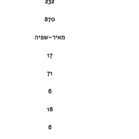
232
870
מאיר-שפיה
17
71
6
18
6