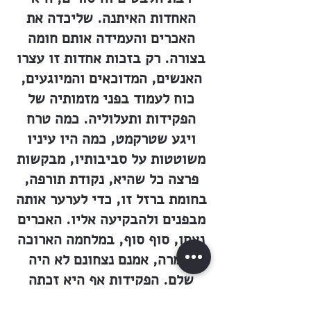
האחדות האיתנה. שליכדה את
האכרים והעמידה אותם חומה
בצורה. רק בזכות אחדות זו עצרו
האנשים, המדוכאים והמיוגעים,
כוח לעמוד בפני מזמותיה של
הפקידות ותעלוליה. כמה טרח
ויגע שטרקמט, כמה היו עיניו
משוטטות על סביבותיו, מבקשות
פרצה כל שהיא, נקודת תורפה,
בחומת ברזל זו, כדי לערער אותה
מבפנים ולהבקיעה אליו. האכרים
נצחו, סוף סוף, במלחמה הארוכה
והמרה, אמנם נצחונם לא היה
שלם. הפקידות אף היא זכתה
לראות ב״נחמה״ חלף עמלה