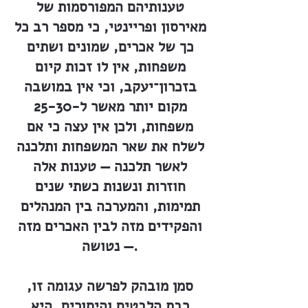
טענותיהם המפורסמות של
מאירסון ופריינטי, כי מספר רב כל
כך של אכרים, שמונים ושתים
משפחות, אין לו זכות קיום
בזכרון־יעקב, וכי אין במושבה
מקום יותר מאשר ל-25-30
משפחות, ולכן אין עצה כי אם
לשלח את שאר המשפחות ותלכנה
לאשר תלכנה — טענות אלה
חוזרות ונשנות כשתי שנים
תמימות, והמערכה בין המנהלים
והפקידים מזה לבין האכרים מזה
— נטושה.
סמן מובהק לפרשה עגומה זו,
רבת הלבטים והיסורים, היא