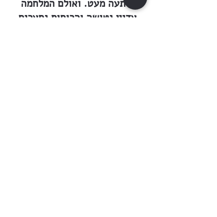
נרתעה מעט. ואולם המלחמה
עדיין נטושה והרוחות נסערים
וקודרים.
״הצבי״ מיום ו׳ טבת
תרס״א 1901
מספר, כי החנוכה דהאי שתא עבר
עלינו במושבות בלי שום רושם
של הלולא, של סופגניות, של
חגיגת הלב, של אומץ־הרוח כי כל
הרוחות המנשבות ועוברות על
פנינו היום, רוחות רעות הן: רוח
של רפיון ידים, רוח של כשלון
ברכים, רוח של אימת הריסה, רוח