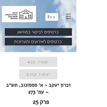
En >
כרטיסים לביקור במוזיאון
כרטיסים לאירועים ותערוכות
עמוד הבא
עמוד קודם
זכרון יעקב - א׳ סמסונוב, תש״ב
– עמ׳ 273
פרק
25