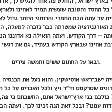
 בארץ־ישראל, הוחלט פה אחד להגיש לך, אדון
כל החסד והטובה שעשית תמיד לאחינו ולארץ 
ית עד עתה הכח החמרי והרוחני היותר גדול לא
את האורגניזציה שמטרתה כבר נזכרה למעלה, ה
תה — דרך הקודש. ועתה הואילה נא אדוננו הנ
ובאו על החתום ששים וחמשה צירים.
ה ישב־ראש אוסישקין. והוא נעל את הכנסיה ב
נים שטרקמט וד״ר ויץ ולכל האכרים על כל 
! כולכם בני ארץ־ישראל אתם, החשבתם כי פה,
ת עמנו? ובכל זאת הנה זכינו לכך. ועתה הבה