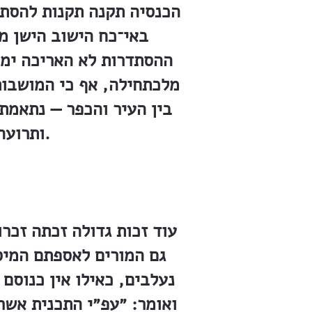
הכנסיה תקנה תקנות להסתד
באי־כח הישוב הישן מ
ההסתדרות לא האריכה ימים
מלכתחילה, אף כי המושבות
בין העיר והכפר — נתאמת
ותרועה — שבקה חיים בקול דממה דקה, ללא המשך וללא הד.
עוד זכות גדולה זכתה זכרו
גם המורים לאספתם המיס
נעלבים, כאילו אין כנוסם
ואומר: ״עפ״י התכנית אשר