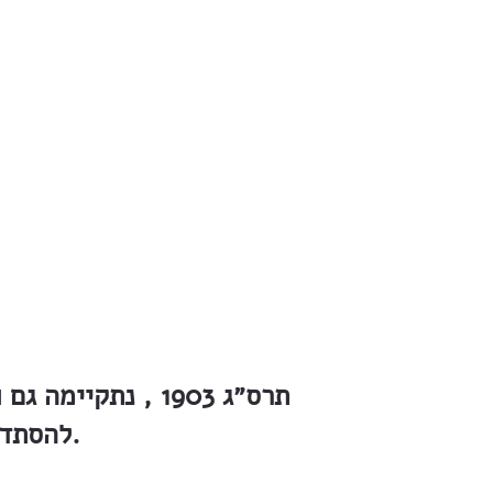
תרס״ג 1903 , נת
להסתדרות המורים בא״י. וגם בזו רב חלקו של אהרן אהרנסון.