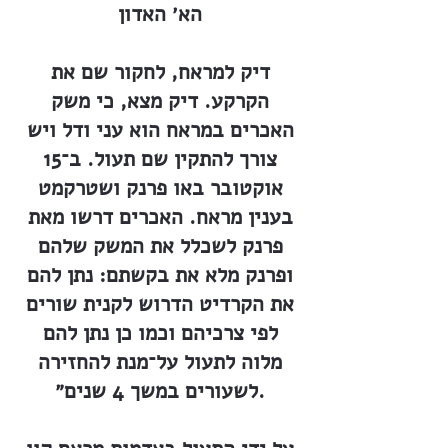
הא׳ האדון
דיק למראח, לחקור שם את
הקרקע. דיק מצא, כי משק
האכרים במראח הוא עני ודל ויש
צורך להתקין שם תעול. ב־15
אוקטובר באו פרנק ושטרקמט
בענין מראח. האכרים דרשו מאת
פרנק לשכלל את המשק שלהם
ופרנק מלא את בקשתם: נתן להם
את הקרדיט הדרוש לקנית שורים
לפי צרכיהם וכמו כן נתן להם
מלוה לתעול על־מנת להחזירה
לשעורים במשך 4 שנים״.