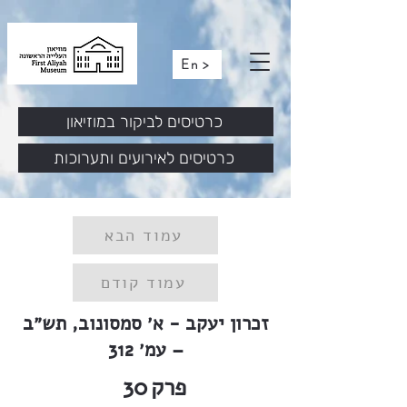
En >
כרטיסים לביקור במוזיאון
כרטיסים לאירועים ותערוכות
עמוד הבא
עמוד קודם
זכרון יעקב - א׳ סמסונוב, תש״ב
– עמ׳ 312
פרק
30