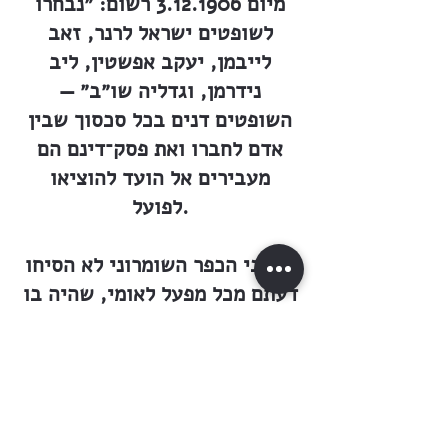
מיום
3.12.1906
רשום: ״נבחרו
לשופטים ישראל לרנר, זאב
לייבמן, יעקב אפשטין, ליב
נידרמן, וגדליה שו״ב״ —
השופטים דנים בכל סכסוך שבין
אדם לחברו ואת פסק־דינם הם
מעבירים אל הועד להוציאו
לפועל.
תושבי הכפר השומרוני לא הסיחו
דעתם מכל מפעל לאומי, שהיה בו
כדי להעשיר את נכסי הרוח של
האומה.
מכתב מזכרון־יעקב, מאת המורה
י. ד. קרלין מספר: ״במוצ״ש י״ב