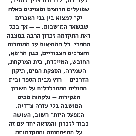
לעבודה, ולכבודם צריך להגיד,
שפועלים חרוצים ומצוינים כאלה
יקר למצוא בין בני האכרים
שבשאר המושבות. — — אך בכל
זאת התקדמה זכרון הרבה במצבה
החמרי. כל ההוצאות על המוסדות
והצרכים הצבוריים, כגון הרופא,
החובש, המיילדת, בית המרקחת,
השמירה, הספקת המים, תיקון
הדרכים — חוץ מבית הספר ובית
החולים המתכלכלים על חשבון
הפקידות — נלקחות מכיס
המושבה בלי עזרה צדדית.
המפעל היותר חשוב, העושה
כבוד לזכרון והמראה יחד עם זה
על התפתחותה והתקדמותה