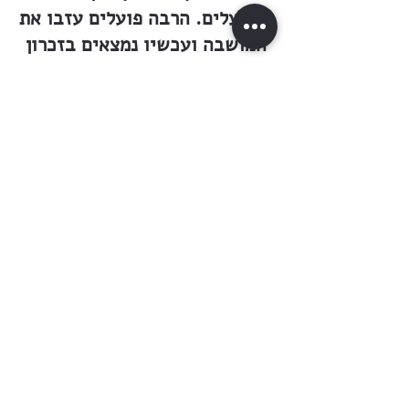
והפועלים. הרבה פועלים עזבו את
המושבה ועכשיו נמצאים בזכרון
כשלושים פועלים קרקעיים (מלבד
זה יש פה עוד כשלושים פועלים
שונים). — — כדי להקל עד כמה
שאפשר את תנאי חייהם הסתדרו
ויבחרו ועד פועלים. מטרת
ההסתדרות היא להמציא עבודה,
לסדר את העבודה, ליסד מוסדות
סיפוק שונים, כגון מטבח, מאפיה,
וכדומה. ואמנם בעזרת הסתדרותם
עזרו במידה ידועה להיטיב את
מצב חייהם. כך, למשל, משתדל
ועד הפועלים תמיד למצוא עבודה.
גם האכרים מתחשבים את הועד,