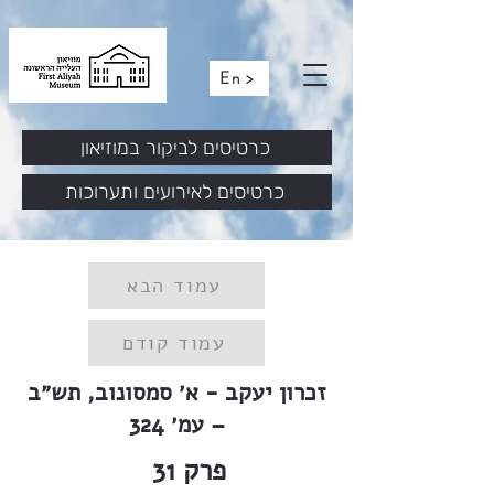
En >
כרטיסים לביקור במוזיאון
כרטיסים לאירועים ותערוכות
עמוד הבא
עמוד קודם
זכרון יעקב - א׳ סמסונוב, תש״ב
– עמ׳ 324
פרק
31