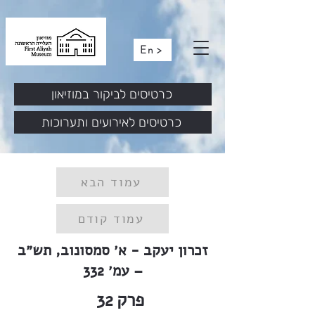
En >
כרטיסים לביקור במוזיאון
כרטיסים לאירועים ותערוכות
עמוד הבא
עמוד קודם
זכרון יעקב - א׳ סמסונוב, תש״ב
– עמ׳ 332
פרק
32