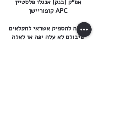
אפ״ק [בנק] אנגלו פלסטיין
קופוריישן APC
שקדה להספיק אשראי לחקלאים
שיבולם לא עלה יפה או לאלה
שהיו צריכים בהמות עבודה.
קיצורו של דבר, מוסד כספי זה
היה לברכה במושבה בכוח
פעולתו המסועפת. ותמיד היתה
הנהלתו נזהרת מפעולות שלא לפי
תנאי המקום ולפי כוח האכר
ומשקו.
על מדת הזהירות של המוסד מעיד
לפנינו פרוטוקול של האגודה: