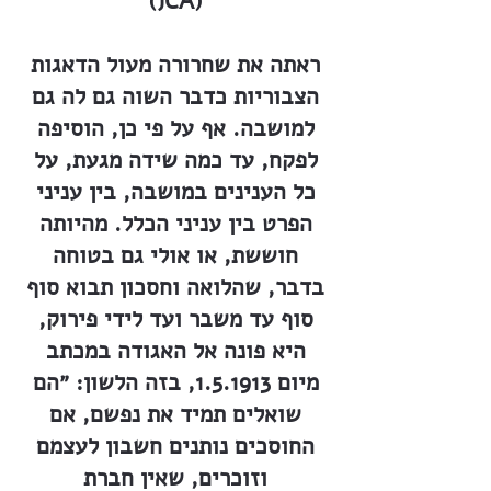
(JCA)
ראתה את שחרורה מעול הדאגות
הצבוריות כדבר השוה גם לה גם
למושבה. אף על פי כן, הוסיפה
לפקח, עד כמה שידה מגעת, על
כל הענינים במושבה, בין עניני
הפרט בין עניני הכלל. מהיותה
חוששת, או אולי גם בטוחה
בדבר, שהלואה וחסכון תבוא סוף
סוף עד משבר ועד לידי פירוק,
היא פונה אל האגודה במכתב
מיום 1.5.1913, בזה הלשון: ״הם
שואלים תמיד את נפשם, אם
החוסכים נותנים חשבון לעצמם
וזוכרים, שאין חברת