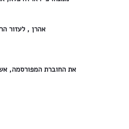
אהרן , לעזור הר
את החוברת המפורסמה, אש
על עב