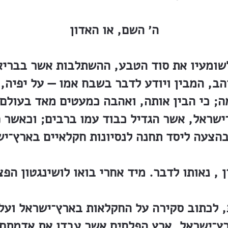
ה׳ השם, או האדון
 לשומעיו את סוד הטבע, ההשתלבות אשר בבריא
הב, המבין ויודע לדבר בשבח אמו — על יפיה, 
; כי הבין אותה, ואהבה כמעטים מאד בעולם,
ישראל, אשר הגדיל כבוד עמו ברבים; וכאשר 
בהצעה ליסד תחנה לנסיונות חקלאיים בארץ־י
 , נאותו לדבר. מיד אחרי בואו לושינגטון הפצ
 לכתוב סקירה על החקלאות בארץ־ישראל ועל 
ארץ־ישראל, ארץ הפלחים אשר עבדו את אדמתם