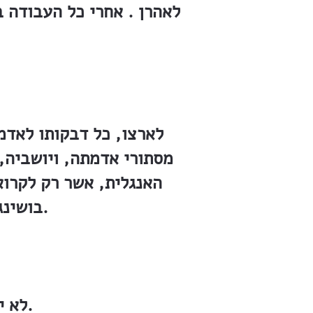
לאהרן . אחרי כל העבודה 
לארצו, כל דבקותו לאדמ
מסתורי אדמתה, ויושביה, 
האנגלית, אשר רק לקרוא
בושינגטון, ב״סיטי קלוב״ בניו־יורק, מרעישות את שומעיהן.
לא ידע לנאום, אבל מעטים היו מיטיבים כמוהו להרצות.