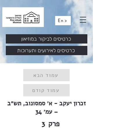
En >
כרטיסים לביקור במוזיאון
כרטיסים לאירועים ותערוכות
עמוד הבא
עמוד קודם
זכרון יעקב - א׳ סמסונוב, תש״ב
– עמ׳ 34
פרק
3