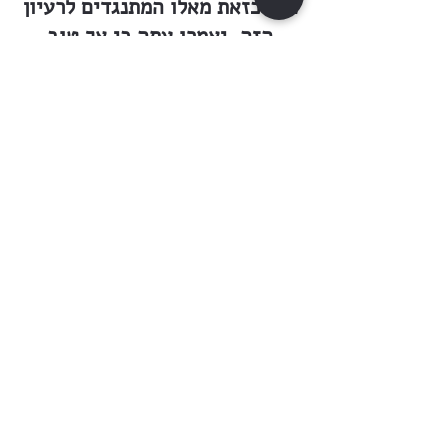
פלל כזאת מאלו המתנגדים לרעיון
הזה, יאמרו עתה כי אך טוב
ומועיל הנהו, וגם רבים מהם באו
על החתום. בשבוע החולף עשינו
קול קורא בכתה״ע ״היועץ״ היוצא
לאור בעירנו
וז״ל וזו לשונו : אחינו היקרים
והנכבדים הנה לכם לדעת את מצב
אחינו בעת המצוקות והלחצות
אשר אחינו סובלים אשר חייהם
תלואים להם מנגד, מתגרת ידי
שונאינו. ובכל יום ויום יחדשו
שונאינו גזרות שונות כדי לכרות
מפינו אוכל.