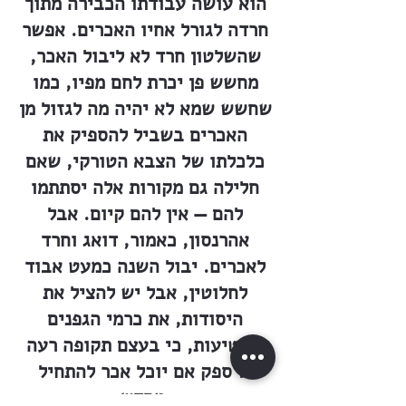
הוא עושה עבודתו הכבירה מתוך
חרדה לגורל אחיו האכרים. אפשר
שהשלטון חרד לא ליבול האכר,
מחשש פן יכרת לחם מפיו, כמו
שחשש שמא לא יהיה מה לגזול מן
האכרים בשביל להספיק את
כלכלתו של הצבא הטורקי, שאם
חלילה גם מקורות אלה יסתתמו
להם — אין להם קיום. אבל
אהרנסון, כאמור, דואג וחרד
לאכרים. יבול השנה כמעט אבוד
לחלוטין, אבל יש להציל את
היסודות, את כרמי הגפנים
והנטיעות, כי בעצם תקופה רעה
זו ספק אם יוכל אכר להתחיל
מחדש.