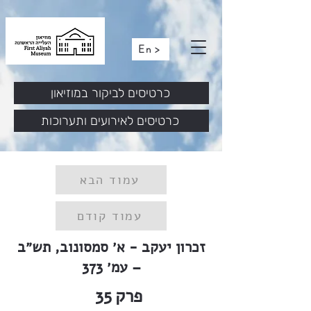
En >
כרטיסים לביקור במוזיאון
כרטיסים לאירועים ותערוכות
עמוד הבא
עמוד קודם
זכרון יעקב - א׳ סמסונוב, תש״ב
– עמ׳ 373
פרק
35