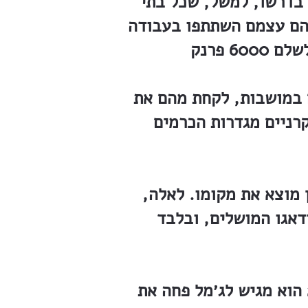
, בדרשו, למשל, שכל בתי
 הם עצמם השתתפו בעבודה
ם במושבות, לקחת מהם את
קרניים מגדרות הכרמים
ן מוצא את מקומו. לאלה,
דאגו המושלים, ובלבד
אהרן אהרנסון בועט במנויים של ג׳מל פחה, קצה נפשו, וביום 29.4.1915 הוא מגיש לג׳מל פחה את