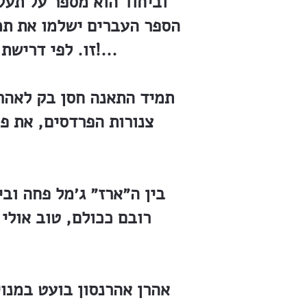
וביחוד הוא מספר על תעלו
הספר העברים ישלמו את תמ
זו. לפי דרישת חסן בק, צריכים היו תלמידי הגמנסיה בלבד, לשלם 6000 פרנק!...
תמיד התאנה חסן בק לאהרנ
צנורות הפרדסים, את פח
בין ה״ארז״ ג׳מל פחה ובי
רובם ככולם, טוב אולי