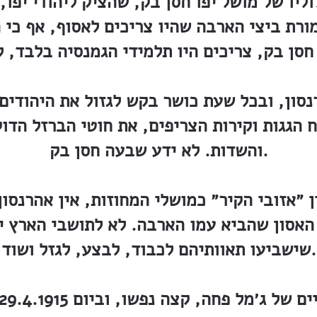
ליו של מושל יפו חסן בק, שהציק ליהודי יפו
ורת ביצי הארבה שהיו צריכים לאסוף, אף כי
סון, ובכל שעת כושר בקש לגזול את היהודי
 הגגות וקירות הצריפים, את חוטי הברזל הדו
והשדות. לא ידע שבעה חסן בק.
ן ״אזובי הקיר״ כמושלי המחוזות, אין אהרנסו
 האסון שהביא עמו הארבה. לא לתושבי הארץ י
שישביעו תאוותיהם לכבוד, לבצע, לגזל ושוד.