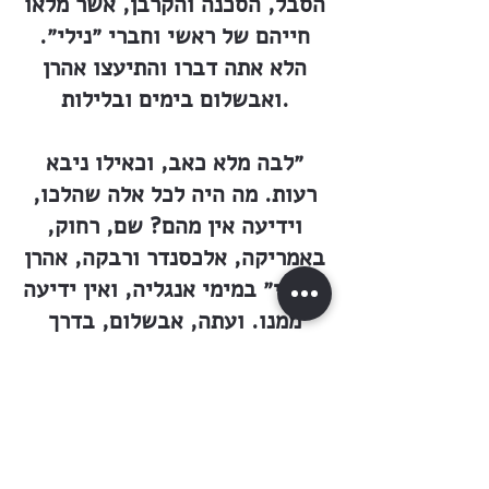
הסבל, הסכנה והקרבן, אשר מלאו
חייהם של ראשי וחברי ״נילי״.
הלא אתה דברו והתיעצו אהרן
ואבשלום בימים ובלילות.
״לבה מלא כאב, וכאילו ניבא
רעות. מה היה לכל אלה שהלכו,
וידיעה אין מהם? שם, רחוק,
באמריקה, אלכסנדר ורבקה, אהרן
״שבוי״ במימי אנגליה, ואין ידיעה
ממנו. ועתה, אבשלום, בדרך
למדבר.
״אבל אין לשבת בחבוק ידיים
ולהתאבל! היא יודעת כי סוף סוף
יקום הקשר עם החוץ. את זאת