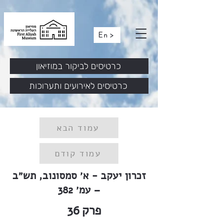
En >
כרטיסים לביקור במוזיאון
כרטיסים לאירועים ותערוכות
עמוד הבא
עמוד קודם
זכרון יעקב - א׳ סמסונוב, תש״ב
– עמ׳ 382
פרק
36