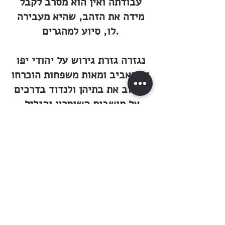
עבודתה ואין הוא מסרב לקבל
מידה את הזהב, שהיא מעבירה
לו, סיוע למהגרים.
נגזרה גזרת גירוש על יהודי יפו
ותל־אביב ומאות משפחות הוכרחו
לעזוב את בתיהן ולנדוד בדרכים
אל מושבות השומרון והגליל.
בתל־אביב נוסד ״ועד עזרה״
ובראשו דיזנגוף ובצלאל יפה,
שקבלו בעזרת ״נילי״, אשר
הזעיקו את עזרת יהדות אמריקה,
שקיקי מטבעות זהב. חברי ״נילי״
העבירום בלילות מתוך סכנת
נפשות גמורה מן האניה בחוף
עתלית, ומכאן לידיהם של