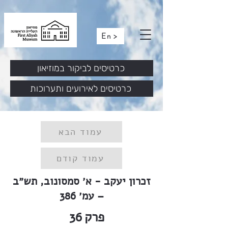
En >
כרטיסים לביקור במוזיאון
כרטיסים לאירועים ותערוכות
עמוד הבא
עמוד קודם
זכרון יעקב - א׳ סמסונוב, תש״ב
– עמ׳ 386
פרק
36