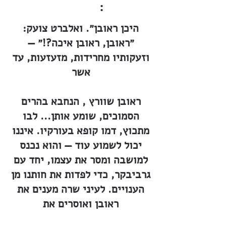
:
היכן ראובן״. ואלברט צועק:
״ראובן, ראובן איכה?!״ —
וזעקותיו מחרידות, מזעזעות, עד
אשר
ראובן שוורץ , הנחבא בהרים
הסמוכים, שומע אותן... לבו
מתכוץ, דמו קופא בעורקיו. איננו
יכול לשמוע עוד — והוא נכנס
למושבה ומסר את עצמו, יחד עם
גרביבקר, כדי לפדות את חותנו מן
הענויים. לעיני שרה מענים את
ראובן ואוסרים את