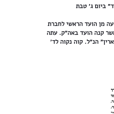
 הודעה מן הועד הראשי לחברת
אשר קנה הועד באה״ק. עתה
ין״ הנ״ל. קוה נקוה לד׳