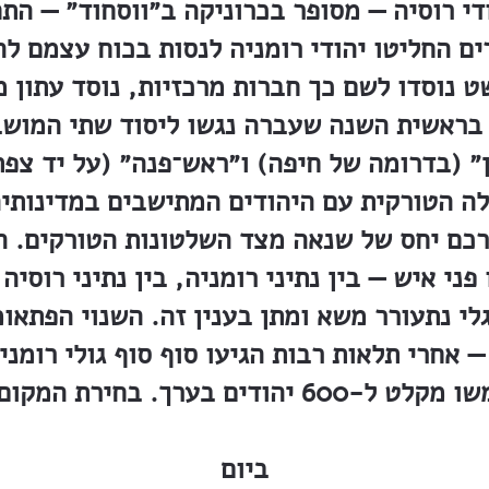
די רוסיה — מסופר בכרוניקה ב״ווסחוד״ — התח
ים החליטו יהודי רומניה לנסות בכוח עצמם לה
ט נוסדו לשם כך חברות מרכזיות, נוסד עתון 
בראשית השנה שעברה נגשו ליסוד שתי המושב
״ (בדרומה של חיפה) ו״ראש־פנה״ (על יד צפת)
ה הטורקית עם היהודים המתישבים במדינותיה
כם יחס של שנאה מצד השלטונות הטורקים. הפ
ני איש — בין נתיני רומניה, בין נתיני רוסיה
לי נתעורר משא ומתן בענין זה. השנוי הפתאו
— אחרי תלאות רבות הגיעו סוף סוף גולי רומני
ירת המקום היתה מוצלחת. — -״
ביום