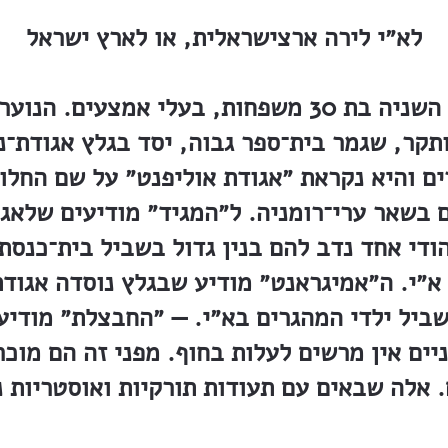
לא״י לירה ארצישראלית, או לארץ ישראל
עומדת לצאת לדרך הקבוצה השניה בת 30 משפחות, בעלי
ותקר, שגמר בית־ספר גבוה, יסד בגלץ אגודת־נ
 מונה כבר 300 חברים והיא נקראת ״אגודת אוליפנט״ על שם
ם בשאר ערי־רומניה. ל״המגיד״ מודיעים שלאג
הודי אחד נדב להם בנין גדול בשביל בית־כנסת
״י. ה״אמיגראנט״ מודיע שבגלץ נוסדה אגודת
שביל ילדי המהגרים בא״י. — ״החבצלת״ מודיע
יים אין מרשים לעלות בחוף. מפני זה הם מוכ