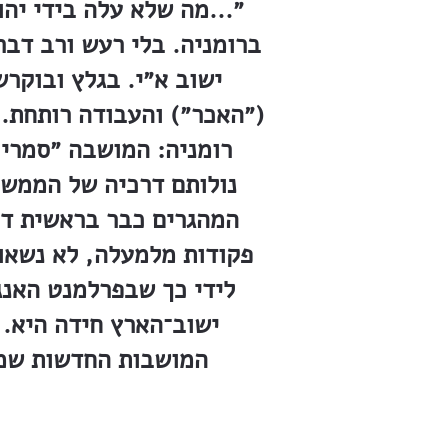
״...מה שלא עלה בידי יהו
ברומניה. בלי רעש ורב דבר
ישוב א״י. בגלץ ובוקרש
(״האכר״) והעבודה רותחת. 
רומניה: המושבה ״סמרין
נולותם דרכיה של הממשל
המהגרים כבר בראשית דר
פקודות מלמעלה, לא נשאו פ
לידי כך שבפרלמנט האנג
ישוב־הארץ חידה היא. 
המושבות החדשות שמשו מקלט ל-600 יהודים בערך. בח