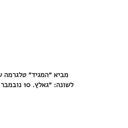
מביא ״המגיד״ טלגרמה ש
לשונה: ״ג