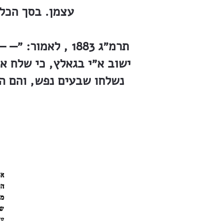
עצמן. בסך הכל 142 נפש״. — — ובפעם האחרונה מודיע ״המגיד״ ביום ג׳ 
תרמ״ג 1883 , לא
ישוב א״י בגאלץ, כי שלח א
נשלחו שבעים נפש, והם הא