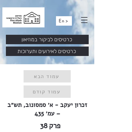
En >
כרטיסים לביקור במוזיאון
כרטיסים לאירועים ותערוכות
עמוד הבא
עמוד קודם
זכרון יעקב - א׳ סמסונוב, תש״ב
– עמ׳ 435
פרק
38