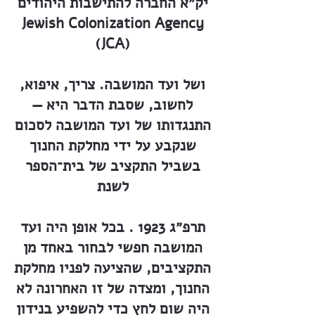
יק״א החברה להתישבות היהודים
Jewish Colonization Agency
(JCA)
ושל ועד המושבה. צריך, איפוא,
לחשוב, שסבת הדבר היא —
התנגדותו של ועד המושבה לסכום
שנקבע על ידי מחלקת החנוך
בשביל התקציב של בית־הספר
לשנת
תרפ״ג 1923 . בכל אופן היה ועד
המושבה חפשי לבחור באחד מן
התקציבים, שהציעה לפניו מחלקת
החנוך, ומצדה של זו האחרונה לא
היה שום לחץ כדי להשפיע בנידון