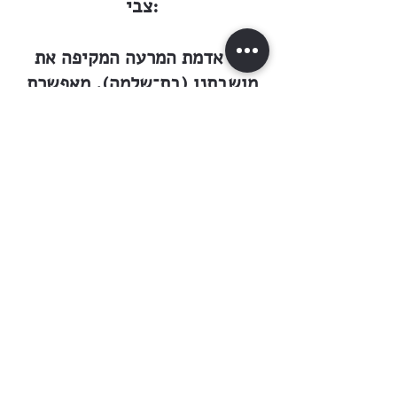
צבי:
״— אדמת המרעה המקיפה את
מושבתנו (בת־שלמה), מאפשרת
כאן ישוב מרובה אוכלוסין
שיעסוק ביחוד בגידול מקנה. עדר
המושבה וכמו כן עדרי בידואים,
המרובים כאן, חיים על המרעה
לבד במשך כל השנה. החלב
מכניס אמנם רק משלשה עד
ארבעה
ג״מ גרוש מצרי
הרוטל, ואולם אילו היתה כמות
החלב גדולה, היה כדאי להעביר