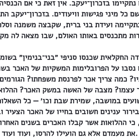
 נתקיימו בזכרון־יעקב. אין זאת כי אם הכנס
 כל מיני פגישות וויעודים. בזכרון־יעקב ה
נתקיימה ועידת בני ברית, שקבצה משמנה וסלת
ה החקלאית שכנסו סניפי ״בני־בנימין״ בשומר
ם נסבו על הפרובלימות המשקיות של האכר בשו
ו? כמה צריך אכר לפרנסת משפחתו? הגורמים 
ר עצמו? מצבה של האשה במשק האכר? ההלואו
עים במושבה, שמירת שבת וכו׳ — כל השאלות 
ירור ענינים חשובים בחייו של האכר הצעיר 
 כי ההלואות אשר קבלו האכרים בשנים האחרו
את מעמדם אלא גם הועילו להרסו, ועוד ועוד.