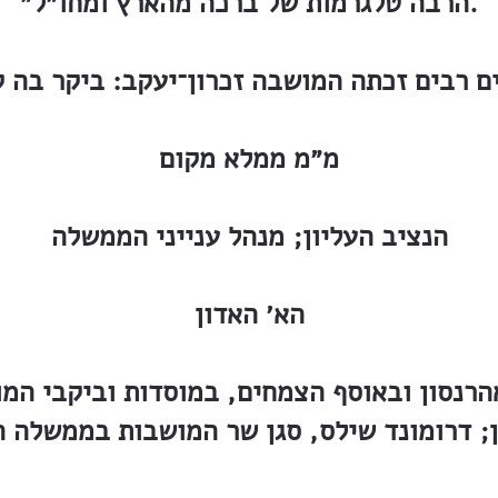
הרבה טלגרמות של ברכה מהארץ ומחו״ל״.
ם רבים זכתה המושבה זכרון־יעקב: ביקר בה ק
מ״מ ממלא מקום
הנציב העליון; מנהל ענייני הממשלה
הא׳ האדון
הרנסון ובאוסף הצמחים, במוסדות וביקבי המו