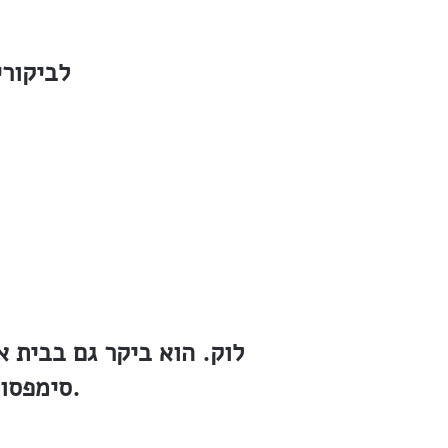
לביקורי
לוק. הוא ביקר גם בבית א
סימפסון; דרומונד שילס, סגן שר המושבות בממשלה הבריטית.