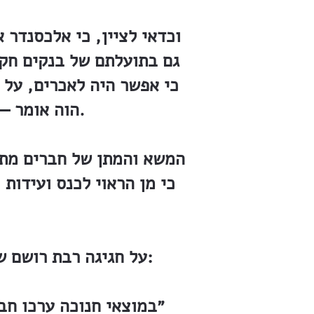
וכדאי לציין, כי אלכסנדר א
גם בתועלתם של בנקים חקל
כי אפשר היה לאכרים, על 
הוה אומר — הרגל בדפיציט, שהולך ונעשה טבע, משחית את רוח האכר.
המשא והמתן של חברים מתוך
כי מן הראוי לכנס ועידות 
על חגיגה רבת רושם שערכו ״בני־בנימין״ בזכרון־יעקב מסופר ב״דאר היום״ מיום 4.1.1925:
״במוצאי חנוכה ערכו חבר