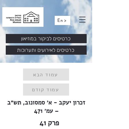
En >
כרטיסים לביקור במוזיאון
כרטיסים לאירועים ותערוכות
עמוד הבא
עמוד קודם
זכרון יעקב - א׳ סמסונוב, תש״ב
– עמ׳ 471
פרק
41