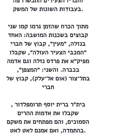
וחבריו הצעירים התכשרו פה
בעבודות השונות של המשק.
מתוך הכרח שהזמן גרמו קמו שני
קבוצים בשכנות המושבה: האחד
בנזלה, ״מעין״, קבוץ של חברי
״המכבי הצעיר העולה״, שקבלו
מפיק״א את פרדס נזלה וגם אדמה
בכברה. והשני: ״המצפן״,
בתל־צור (אום אל־עלק), קבוץ של
חברי
בית״ר ברית יוסף תרומפלדור ,
שקבלו את אדמות ההרים
הסמוכים, והם מפתחים את משקם
בהתמדה, ואם אמנם לאט לאט.