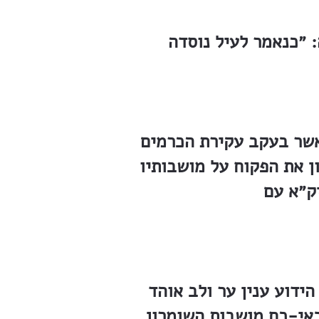
 ״כנאמר לעיל נוסדה
אשר בעקב עקירת הכרמים
ן של 7 אכרים. אז מסר הברון את הפקוח על מושבותיו
יק״א עם
ידוע ענין ער ולב אוהד
שלמה. ככה למשל בתחילת הקיץ 1925, כאשר באי-כח מושבות השומרון