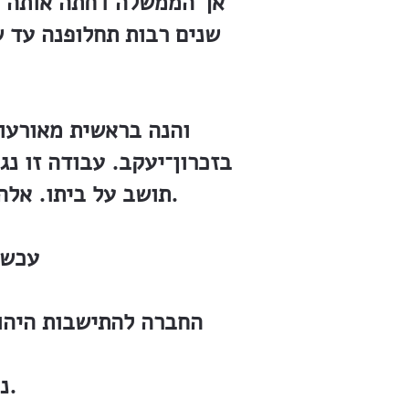
אך הממשלה דחתה אותה בט
שנים רבות תחלופנה עד ש
בזכרון־יעקב. עבודה זו נ
תושב על ביתו. אלה שעדיין חייבים לפיק״א שעבדו את אדמתם לחברה לפי סכום החוב.
עכשי
פיק״א Palestine Jewish Colonization Association (PJCA) החברה להתיש
נכנסת לרשותו אלא ככל שהדבר נוגע לחובה שלה.