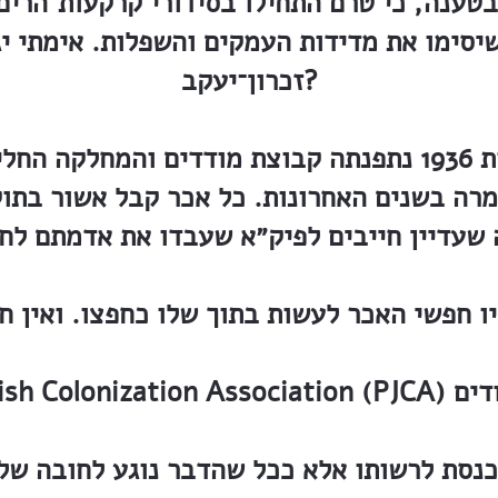
ענה, כי טרם התחילו בסידורי קרקעות־הרים.
יסימו את מדידות העמקים והשפלות. אימתי יג
זכרון־יעקב?
והנה בראשית מאורעות 1936 נתפנתה קבוצת מודדים והמ
גמרה בשנים האחרונות. כל אכר קבל אשור בתוק
ו חפשי האכר לעשות בתוך שלו כחפצו. ואין ח
בות היהודים