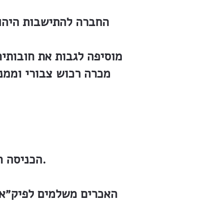
פיק״א Palestine Jewish Colonization Association (PJCA) החברה להתיש
מוסיפה לגבות את חובותיה
מכרה רכוש צבורי וממנ
הכניסה החברה מנכסים כגון האמור, ועוד נשאר בידה רכוש גדול.
האכרים משלמים לפיק״א 