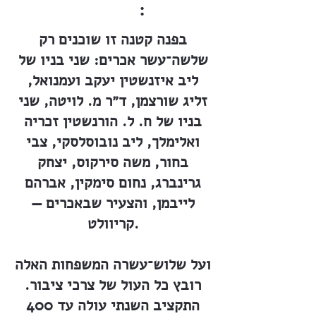
:
בפנה קטנה זו שוכנים רק
שלשה־עשר אכרים: שני בניו של
ליב איזנשטין יעקב ועמנואל,
זליג שורצמן, ד״ר מ. לויטה, שני
בניו של ח. ל. הורנשטין זכריה
ואלימלך, ליב נובוסלסקי, צבי
בחור, משה סירקוס, יצחק
גרינברג, נחום סימקין, אברהם
לייבמן, והצעיר שבאכרים —
קריוולט.
ועל שלוש־עשרה המשפחות האלה
רובץ כל העול של צרכי ציבור.
התקציב השנתי עולה עד 400