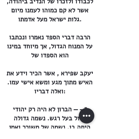
לכבודו ולזכרו של הנדיב ביהודה,
אשר לא קם כמוהו לעמנו מיום
גלות ישראל מעל אדמתו.
הרבה דברי הספד נאמרו ונכתבו
על המנוח הגדול, אך מיוחד במינו
הוא הספדו של
יעקב שפירא , אשר הכיר וידע את
האיש מתוך מגע ומשא אישי עמו.
ואלה דבריו:
״— — הברון לא היה רק יהודי
גדול בעל רגש. נשמה גדולה
היתה בו, נשמה של משורר ואמן
גדול. כאשר ראה בפעם הראשונה