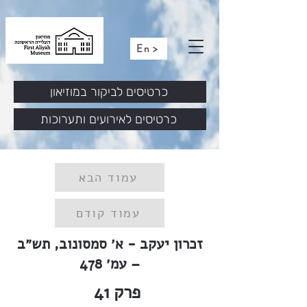
En >
כרטיסים לביקור במוזיאון
כרטיסים לאירועים ותערוכות
עמוד הבא
עמוד קודם
זכרון יעקב - א׳ סמסונוב, תש״ב
– עמ׳ 478
פרק
41