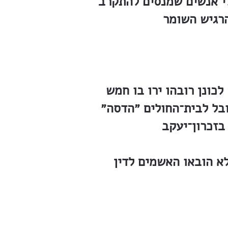
לי אנשים שמנסים להתקרב
כונן רובהו ירו בו חמש
בל לבית־החולים ״הדסה״