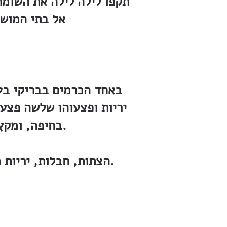
תקפו לילה לילה את השומר
אל בתי המושבה — ו
באחד הכרמים בבריקי בער
יריות ופצעוהו שלשה פצע
בחיפה, ומקץ ימים אחדים מת. הובא לקבורה בבית־העלמין בזכרון־יעקב.
הצתות, חבלות, יריות מן המארב — והמשטרה חוקרת, ובכל המקרים לא הובאו האשמים לדין.