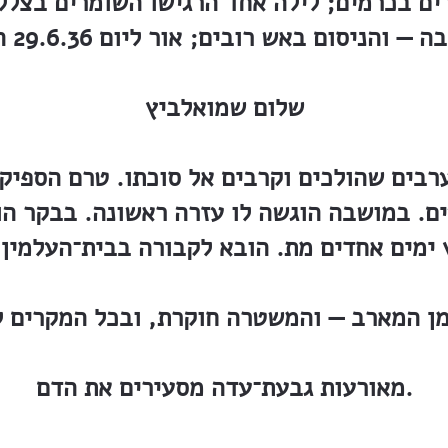
ים בכרמים; לילה אחד הרגישו השומרים בצל
הניסום באש רובים; אור ליום 29.6.36 הרגיש השומר
שלום שמואלביץ
בים שהולכים וקרבים אל סוכתו. טרם הספיק ל
ים. במושבה הוגשה לו עזרה ראשונה. בבקר הו
מאורעות גבעת־עדה מסעירים את הדם.