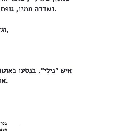
נשדדה ממנו, גופתו נקברה בחולות ולא נמצאה ולא הובאה לקבר ישראל עד היום הזה.
וגדול היה האבל במושבה בהרצח אחד מבחירי בניה,
איש ״נילי״, בנסעו באוט
אחד־עשר יום התהפך על משכבו עד שהשיב נשמתו.