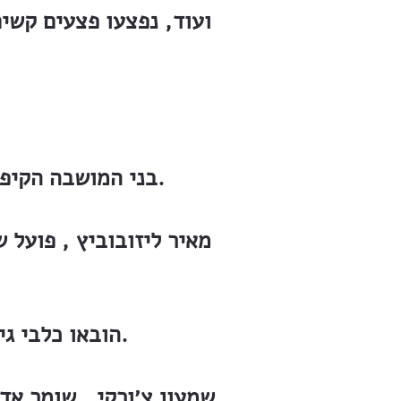
ועוד, נפצעו פצעים קשים
בני המושבה הקיפו בשרשרת את הסביבה, ובתגרה עם הרוצחים פצעו כמה מביניהם.
מאיר ליזובוביץ , פועל 
הובאו כלבי גישוש, והמשטרה חוקרת... והרוצחים מתהלכים חפשים לנפשם.
שמעון צ׳ורקי , שומר אד