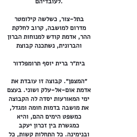
לעובדיהם.
בתל-צור, כשלשה קילומטר
מדרום למושבה, קרוב לחלקת
ההר, אדמת קודש למנוחות הברון
והברונית, נשתכנה קבוצת
בית״ר ברית יוסף תרומפלדור
״המצפן״. קבוצה זו עובדת את
אדמת אום-אל-עלק ושוני. בעצם
ימי המאורעות יסדה לה הקבוצה
את מושבה בדמות חומה ומגדל,
כמשפט הימים ההם, והיא
כמגשרת בין זכרון יעקב
ובנימינה. כל התחלות קשות, כל