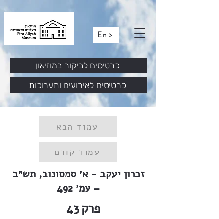
En >
כרטיסים לביקור במוזיאון
כרטיסים לאירועים ותערוכות
עמוד הבא
עמוד קודם
זכרון יעקב - א׳ סמסונוב, תש״ב
– עמ׳ 492
פרק
43