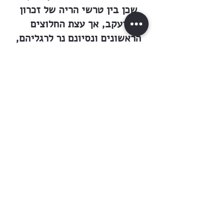
שכן בין טרשי הריה של זכרון
יעקב, אך עצת החלוצים
הראשונים ונסיונם נר לרגליהם,
ואם ישקדו על עבודתם ולא ירתעו
יראו ברכה במעשה ידיהם.
על כל האמור יש להוסיף את
אדמת כברה, מערבית דרומית
למושבה כ-15,000 דונם. הבצות
יובשו ולא נשאר להן זכר, ואולם
האדמה טרם זכתה לישוב של
קבע. לפי שעה היא נעבדת
בחכירה על-ידי ישובי הסביבה.
לפני כעשר שנים הובאה לפני