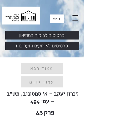
En >
כרטיסים לביקור במוזיאון
כרטיסים לאירועים ותערוכות
עמוד הבא
עמוד קודם
זכרון יעקב - א׳ סמסונוב, תש״ב
– עמ׳ 494
פרק
43