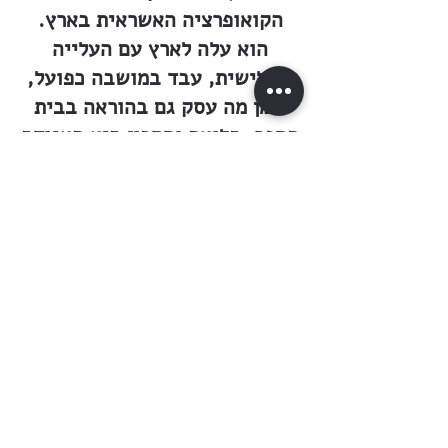
הקואופרציה האשראית בארץ.
הוא עלה לארץ עם העלייה
השלישית, עבד במושבה כפועל,
וזמן מה עסק גם בהוראה בבית
הספר. הלואה וחסכון היא האגודה
המבוססת ביותר בארץ ועסקיה
מובטחים מכל מכשול ופגע. אין
לך סוחר, בעל מלאכה, פקיד או
פועל שלא ימצא עזרה על ידי
הלואה וחסכון. המוסד הולך הלוך
והתרחב והקים לו סניפים גם
בבנימינה, בפרדס חנה, ובשנה
האחרונה גם בכרכור. היחסים בין
המוסד וחבריו ראויים לשמש
דוגמא של קואופרציה למופת.