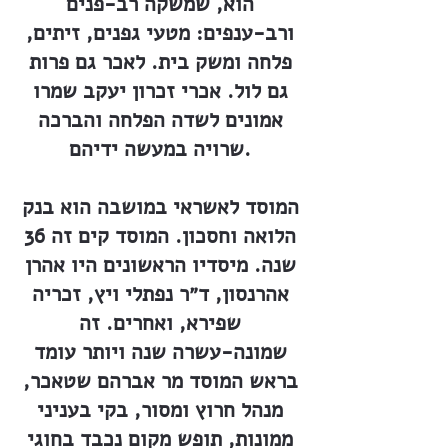
הוא, שמשקה רב-פנים
ורב-ענפים: מטעי גפנים, זיתים,
פלחה ומשק בית. לאכר גם פרות
גם לול. אכרי זכרון יעקב שמרו
אמונים לשדה הפלחה והברכה
שרויה במעשה ידיהם.
המוסד לאשראי במושבה הוא בנק
הלואה וחסכון. המוסד קים זה 36
שנה. מיסדיו הראשונים היו אהרן
אהרנסון, ד״ר נפתלי ויץ, זכריה
שפירא, ואחרים. זה
שמונה-עשרה שנה ויותר עומד
בראש המוסד מר אברהם שטאכר,
מנהל חרוץ ומסור, בקי בעניני
ממונות, תופש מקום נכבד בחוגי