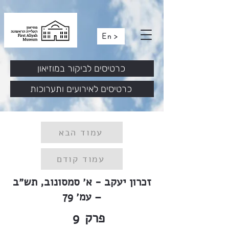
En >
כרטיסים לביקור במוזיאון
כרטיסים לאירועים ותערוכות
עמוד הבא
עמוד קודם
זכרון יעקב - א׳ סמסונוב, תש״ב
– עמ׳ 79
פרק
9