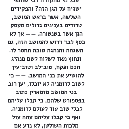
אבל מי מהקדרה דבי שותפי
ישגיח על הגן הזה? והפקידים
השלשה, אשר בראש המושב,
טרודים בענינים גדולים מעסק
הגן אשר בטנטורה. — — אך לא
כסף לבד דרוש להמושב הזה, גם
השגחה והנהגה טובה תחסר לו.
ונחוץ מאד לשלוח לשם מנהיג
חכם ופקח, טוב־לב וטוב־עין
להושיע את בני המושב. — — כי
לשוב לרומניה לא יוכלו, יען רוב
בני המושב מזמארין כתוב
בפספורט שלהם, כי קבלו עליהם
לבלי שוב עוד לעולם לרומניה.
ואף כי קבלו עליהם עתה עול
מלכות השולטן, לא נדע אם