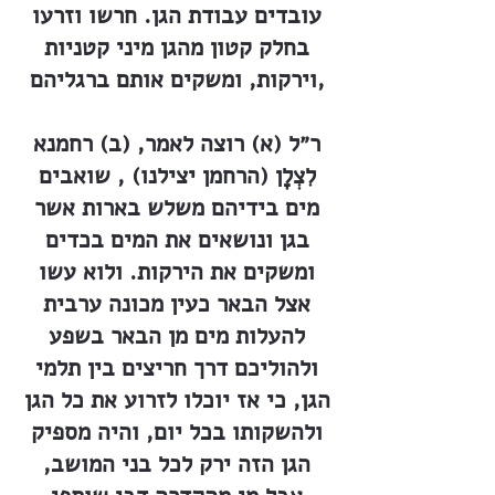
עובדים עבודת הגן. חרשו וזרעו
בחלק קטון מהגן מיני קטניות
וירקות, ומשקים אותם ברגליהם,
ר״ל (א) רוצה לאמר, (ב) רחמנא
לִצְלָן (הרחמן יצילנו) , שואבים
מים בידיהם משלש בארות אשר
בגן ונושאים את המים בכדים
ומשקים את הירקות. ולוא עשו
אצל הבאר כעין מכונה ערבית
להעלות מים מן הבאר בשפע
ולהוליכם דרך חריצים בין תלמי
הגן, כי אז יוכלו לזרוע את כל הגן
ולהשקותו בכל יום, והיה מספיק
הגן הזה ירק לכל בני המושב,