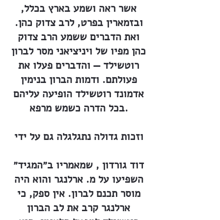
אשר ראה ושמע בארץ בכלל,
ובזמארין בפרט, לרב צדוק כהן.
ואת הדברים ששמע הרב צדוק
כהן מפיו של ויניציאני מסר לברון
רוטשילד — והדברים פעלו את
פעולתם. ודמות הברון בנימין
אדמונד רוטשילד הופיעה עליהם
בכל הדרה כשמש מרפא.
וזכות גדולה נתגלגלה גם על ידי
דוד גורדון , שמאמריו ב״המגיד״
השפיעו על מ. ארלנגר והוא היה
מוסר תכנם לברון. אין ספק, כי
ארלנגר קרב את לב הברון