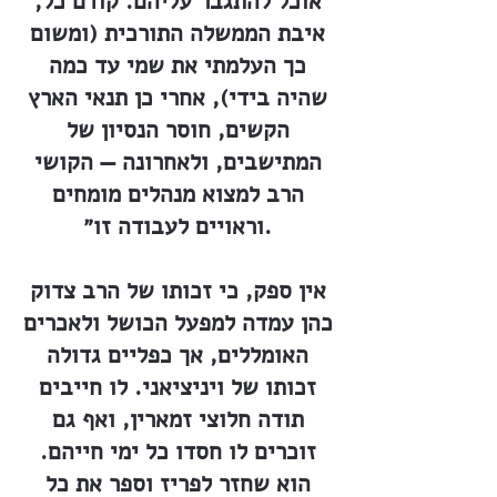
אוכל להתגבר עליהם. קודם כל,
איבת הממשלה התורכית (ומשום
כך העלמתי את שמי עד כמה
שהיה בידי), אחרי כן תנאי הארץ
הקשים, חוסר הנסיון של
המתישבים, ולאחרונה — הקושי
הרב למצוא מנהלים מומחים
וראויים לעבודה זו״.
אין ספק, כי זכותו של הרב צדוק
כהן עמדה למפעל הכושל ולאכרים
האומללים, אך כפליים גדולה
זכותו של ויניציאני. לו חייבים
תודה חלוצי זמארין, ואף גם
זוכרים לו חסדו כל ימי חייהם.
הוא שחזר לפריז וספר את כל