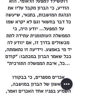
רוטשילד למפעל הלאומי. הוא
הודיע, כי הברון מקבל עליו את
הנהגת המושבות, בתנאי, שיעשה
כל דבר בחשאי וגם לא יקרא שמו
על המפעל… יודע היה, כי
הממשלה העותומנית עתידה לתת
מכשולים בדרך זו, אם יוודע לה
יד מי באמצע. וידיעה זו נתאמתה,
ככל שאמר הברון במכתבו: ״קודם
כל, איבת הממשלה התורכית״...
אכרים מספרים, כי בבקורו
הראשון של הברון במושבה,
השמיע בפניו אחד האכרים ואמר,
כי כולם רוחשים כבוד ויקר
לויניציאני שהביא להם את הברון.