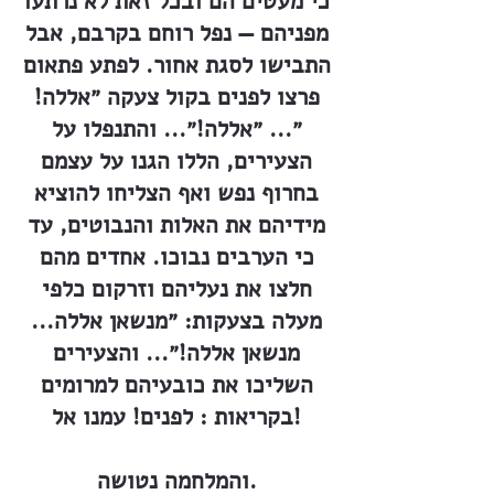
כי מעטים הם ובכל זאת לא נרתעו
מפניהם — נפל רוחם בקרבם, אבל
התבישו לסגת אחור. לפתע פתאום
פרצו לפנים בקול צעקה ״אללה!
״... ״אללה!״... והתנפלו על
הצעירים, הללו הגנו על עצמם
בחרוף נפש ואף הצליחו להוציא
מידיהם את האלות והנבוטים, עד
כי הערבים נבוכו. אחדים מהם
חלצו את נעליהם וזרקום כלפי
מעלה בצעקות: ״מנשאן אללה...
מנשאן אללה!״... והצעירים
השליכו את כובעיהם למרומים
בקריאות : לפנים! עמנו אל!
והמלחמה נטושה.