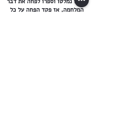
והללו נמלטו וספרו לפחה את דבר
המלחמה, אז פקד הפחה על כל
חייליו למהר אל המקום ולהשקיט
את הקרב. בראות הערבים את
החיילים מרחוק — נשאו רגליהם
ונמלטו. החיילים הצליחו לתפוס
כמה מהם, אסרום בחבלים,
והפחה פקד להביאם אל בית
האסורים בחיפה.
עוד מאורעות רבים ורעים נתרגשו
על האכרים בדרכם הארוכה, עד
שלמדו להכיר את תנאי הארץ ואת
דרכי יושביה. ואם יקר המס אשר
נדרש מהם — שלמוהו, בזכרם כי
באחרית הימים יצא הפסדם