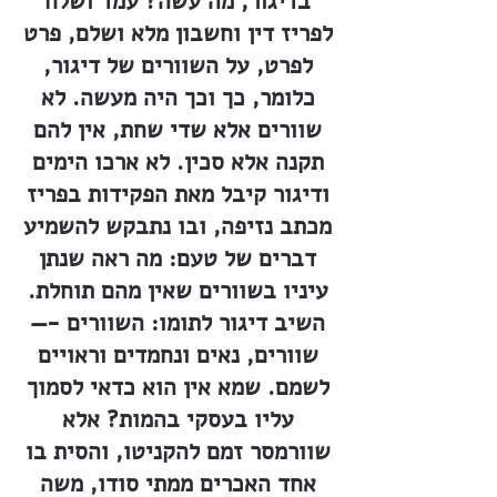
בדיגור, מה עשה? עמד ושלח
לפריז דין וחשבון מלא ושלם, פרט
לפרט, על השוורים של דיגור,
כלומר, כך וכך היה מעשה. לא
שוורים אלא שדי שחת, אין להם
תקנה אלא סכין. לא ארכו הימים
ודיגור קיבל מאת הפקידות בפריז
מכתב נזיפה, ובו נתבקש להשמיע
דברים של טעם: מה ראה שנתן
עיניו בשוורים שאין מהם תוחלת.
השיב דיגור לתומו: השוורים -—
שוורים, נאים ונחמדים וראויים
לשמם. שמא אין הוא כדאי לסמוך
עליו בעסקי בהמות? אלא
שוורמסר זמם להקניטו, והסית בו
אחד האכרים ממתי סודו, משה