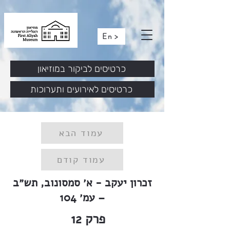
En >
כרטיסים לביקור במוזיאון
כרטיסים לאירועים ותערוכות
עמוד הבא
עמוד קודם
זכרון יעקב - א׳ סמסונוב, תש״ב
– עמ׳ 104
פרק
12