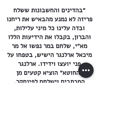
״בהדינים והחשבונות ששלח
פריזה לא נמנע מהבאיש את ריחנו
ובדה עלינו כל מיני עלילות,
והברון, בקבלו את הידיעות הללו
מא״י, שלחם במר נפשו אל מר
מיכאל ארלנגר הישיש, בטפחו על
פני יועצו וידידו. ארלנגר
״החוטא״ הוציא קטעים מן
המכתבים וישלחם לפינסקר,
ומזכירו מר לילנבלום השיב אותם
בדואר הראשון לידינו, בתוספת
משלו, תלונות ותרעומות ואזהרות
שאם לא נתקן את דרכינו בעוד
מועד, יהיו מוכרחים סוף סוף
לנער את כפיהם מאתנו.