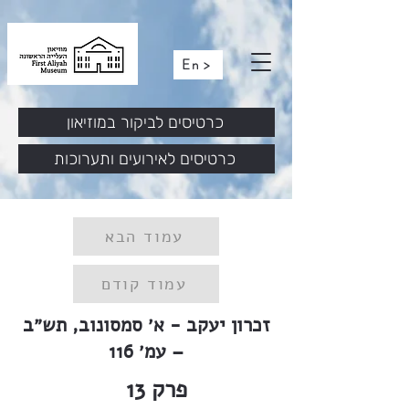
En >
כרטיסים לביקור במוזיאון
כרטיסים לאירועים ותערוכות
עמוד הבא
עמוד קודם
זכרון יעקב - א׳ סמסונוב, תש״ב
– עמ׳ 116
פרק
13