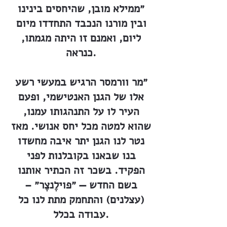
״ממילא מובן, שהיחסים בינינו
ובין מורנו הנכבד התחדדו מיום
ליום, ואמנם זו היתה מגמתו,
כנראה.
״מר וורמסר הרגיש במעשי רשע
אלו של הגנן האנטישמי, ופעם
העיר לו על התנהגותו עמנו,
שהוא למטה מכל יחס אנושי. מאז
נטר לנו הגנן יתר איבה מחשדו
בנו שבאנו בקובלנות לפני
הפקיד. בשכר זה הכתיר אותנו
בשם החדש — ״פוילֶנצֶר״ –
(עצלנים) והתחמק מתת לנו כל
עבודה בכלל.