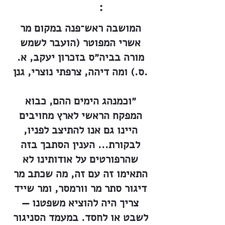
:
המושבה ראש־פנה במקום מר
אשרי המפוטר (הועבר לשמש
מורה בביה״ס בזכרון יעקב, א.
ס.) ומה דיהה, צרפתי נוצרי, גנן.
״וכמנהג הימים ההם, כבוא
המפקח הראשי לארץ מחויבים
היינו גם אנו להתיצב לפניו,
לבקורת... הענין הסתבך בזה
שהרפורטים על אודותינו לא
התאימו זה עם זה, מה שכתב מר
דיגור סתר מר וורמסר, ומר שייד
צריך היה להוציא משפטנו —
לשבט או לחסד. במעמד הסניגור