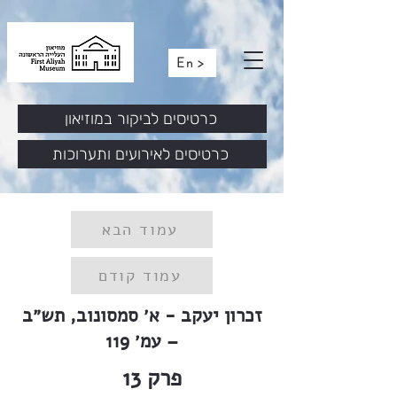
En >
כרטיסים לביקור במוזיאון
כרטיסים לאירועים ותערוכות
עמוד הבא
עמוד קודם
זכרון יעקב - א׳ סמסונוב, תש״ב
– עמ׳ 119
פרק
13