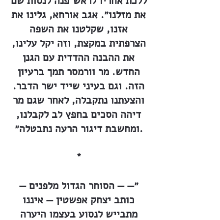
ללכת אחריו לראש־פנה לנסות שם
את מזלנו״. אגב אורחא, גלינו את
אזנו, שקלטנו את השפה
הצרפתית במקצת, וזה יקל עלינו,
את ההבנה ההדדית עם הגנן
החדש. מר וורמסר תמך ברעיון
הזה. וגם בעיני שייד ישר הדבר.
והצעתנו נתקבלה, לאחר שגם מר
דיהה הסכים בחפץ לב לקבלנו,
ומחשבת דיגור הרעה נתבטלה״.
*
״— — הסוחר הגדול מלפנים —
כותב יצחק אפשטין — איננו
מתבייש לנסוע בעצמו היערה