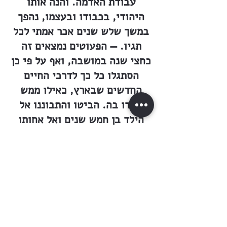
עבודת האדמה. והנה אותו
היהודי, בכבודו ובעצמו, נהפך
במשך שלש שנים אכר אמתי לכל
תגיו. — הפעוטים נמצאים זה
כחצי שנה במושבה, ואף על פי כן
הסתגלו כל כך לדרכי החיים
החדשים שבארץ, כאילו ממש
נולדו בה. הביטו והתבוננו אל
הילד בן חמש שנים ואל אחותו
הפעוטה הצעירה ממנו, הנגררת
אחריו. שניהם דופקים זוג שוורים
בריאים אל המרעה. המה רצים
יחפים על פני החול ועל הסלעים
הקודחים מלהט השמש. אותו
הילד תוכלו לפגוש לפנות ערב
בדפקו את השוורים להשיבם אל